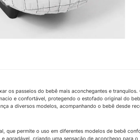
eixar os passeios do bebê mais aconchegantes e tranquil
macio e confortável, protegendo o estofado original do be
urança a diversos modelos, acompanhando o bebê desde rec
rsal, que permite o uso em diferentes modelos de bebê co
 e agradável, criando uma sensação de aconchego para o b