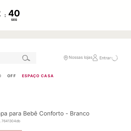
:
SEG
Nossas lojas
Entrar
O
OFF
ESPAÇO CASA
pa para Bebê Conforto - Branco
. 7641304db