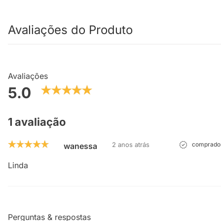
Avaliações do Produto
Avaliações
5.0
1 avaliação
2 anos atrás
comprador
wanessa
Linda
Perguntas & respostas