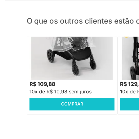
O que os outros clientes estã
PRONTA ENTREGA
Capa de Chuva para Carrinho de Bebê
Protetor 
Transparente - Proteção Contra Chuva e
Face - P
Vento
R$ 109,88
R$ 129
10x de R$ 10,98 sem juros
10x de 
COMPRAR