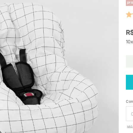
pro
R$
10x
Con
NÃO 