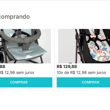
o comprando
PRONTA ENTREGA
PRONTA ENTREGA
de Carrinho Universal Dupla
Protetor de Carrinho Universal D
ássaros Azul com Piquet Branco
Face - Flô Pastel e Rosê
,88
R$ 129,88
R$ 12,98 sem juros
10x de R$ 12,98 sem juros
COMPRAR
COMPRAR