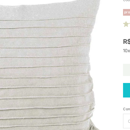
pro
R$
10x
Con