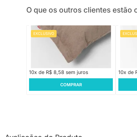
O que os outros clientes estã
EXCLUSIVO
EXCLUS
PRONTA ENTREGA
Almofada Lapel Mist - 50x60cm
Almofada
R$ 115,88
R$ 129,8
-25%
Economize R$ 30
R$ 85,88
R$ 89,
10x de R$ 8,58 sem juros
10x de 
COMPRAR