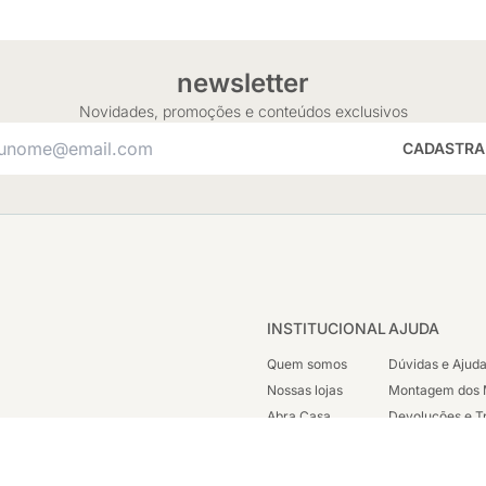
newsletter
Novidades, promoções e conteúdos exclusivos
CADASTRA
INSTITUCIONAL
AJUDA
Quem somos
Dúvidas e Ajud
Nossas lojas
Montagem dos 
Abra Casa
Devoluções e T
Cashback
Segunda Via de
Nossas Campanhas
Trabalhe Cono