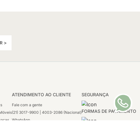
R >
ATENDIMENTO AO CLIENTE
SEGURANÇA
as
Fale com a gente
FORMAS DE PAGAMENTO
Móveis
(21) 3017-9900 | 4003-2086 (Nacional)
rocas
WhatsApp
 Boleto
(21) 97117-4398
sco
2ª a 6ª - 08h às 21h