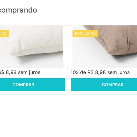
o comprando
IVO
EXCLUSIVO
PRONTA ENTREGA
PRONTA ENTREGA
 Soff Marfim - 50x50cm
Almofada Soff Mist - 50x50cm
8
R$ 129,88
-30%
Economize R$ 40
-30%
Economize R$ 40
88
R$ 89,88
R$ 8,98 sem juros
10x de R$ 8,98 sem juros
COMPRAR
COMPRAR