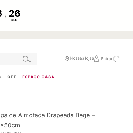
:
SEG
Nossas lojas
Entrar
O
OFF
ESPAÇO CASA
pa de Almofada Drapeada Bege –
0x50cm
. 9200005ec