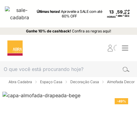
Últimas horas!
Aproveite a SALE com até
13
:
:
60% OFF
MIN
SEG
HORAS
Ganhe 10% de cashback!
Confira as regras aqui!
Abra Cadabra
Espaço Casa
Decoração Casa
Almofada Decora
-49%