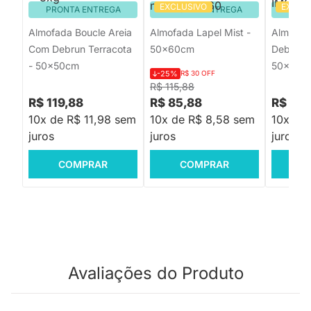
EXCLUSIVO
EXCLU
PRONTA ENTREGA
PRONTA ENTREGA
PRON
Almofada Boucle Areia
Almofada Lapel Mist -
Almofad
Com Debrun Terracota
50x60cm
Debrun 
- 50x50cm
50x50c
-25%
R$ 30 OFF
R$ 115,88
R$ 119,88
R$ 85,88
R$ 119
10x de R$ 11,98 sem
10x de R$ 8,58 sem
10x de
juros
juros
juros
COMPRAR
COMPRAR
C
Avaliações do Produto