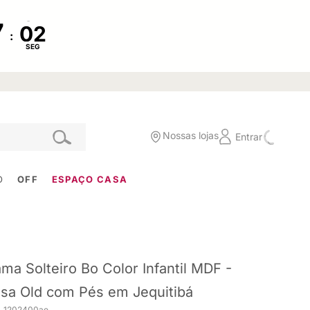
:
SEG
Nossas lojas
Entrar
O
OFF
ESPAÇO CASA
ma Solteiro Bo Color Infantil MDF -
sa Old com Pés em Jequitibá
. 1202400ae