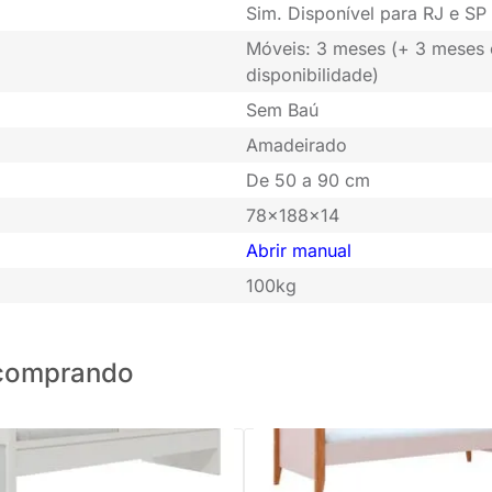
Sim. Disponível para RJ e SP 
Móveis: 3 meses (+ 3 meses
disponibilidade)
Sem Baú
Amadeirado
De 50 a 90 cm
78x188x14
Abrir manual
100kg
o comprando
PRONTA ENTREGA
Cama Sofá Bo Color Infantil MD
Jequitibá - Rosa Old