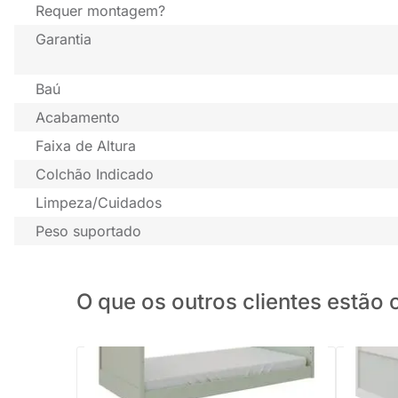
Requer montagem?
Garantia
Baú
Acabamento
Faixa de Altura
Colchão Indicado
Limpeza/Cuidados
Peso suportado
O que os outros clientes estã
Cama Infantil Evolutiva 2 em 1 Link Plus -
Verde Old