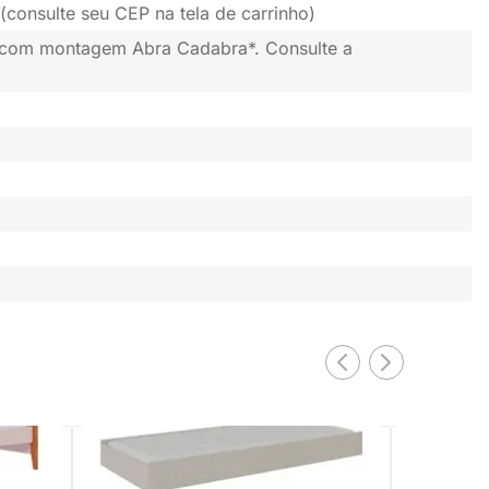
(consulte seu CEP na tela de carrinho)
 com montagem Abra Cadabra*. Consulte a
F com Pés
Cama Auxiliar Tropicando Link Papaya
Cama Auxili
Infantil MDF - Areia
MDF Jequiti