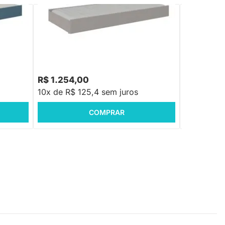
Papaya
Cama Auxiliar Tropicando/Link/Papaya
Cama Auxili
no
Infantil MDF - Cinza
Branco Fosc
R$ 1.268,88
R$ 1.254,00
R$ 1.056
10x de R$ 125,4 sem juros
10x de R$ 
COMPRAR