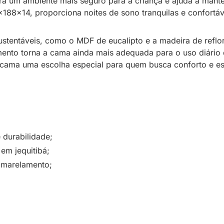
para um ambiente mais seguro para a criança e ajuda a man
88x14, proporciona noites de sono tranquilas e confortáv
ustentáveis, como o MDF de eucalipto e a madeira de refl
elamento torna a cama ainda mais adequada para o uso diári
 cama uma escolha especial para quem busca conforto e es
 durabilidade;
em jequitibá;
 amarelamento;