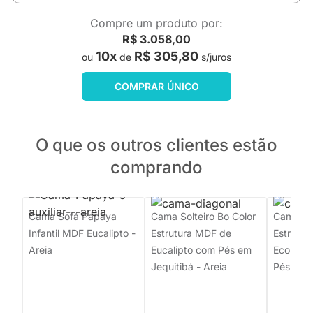
Compre um produto por:
R$ 3.058,00
10x
R$ 305,80
ou
de
s/juros
COMPRAR ÚNICO
O que os outros clientes estão
comprando
Cama Sofá Papaya
Cama Solteiro Bo Color
Cama So
Infantil MDF Eucalipto -
Estrutura MDF de
Estrutu
Areia
Eucalipto com Pés em
Ecológic
Jequitibá - Areia
Pés Jequ