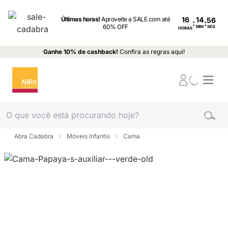
Últimas horas!
Aproveite a SALE com até
16
:
:
60% OFF
MIN
SEG
HORAS
Ganhe 10% de cashback!
Confira as regras aqui!
Abra Cadabra
Móveis Infantis
Cama