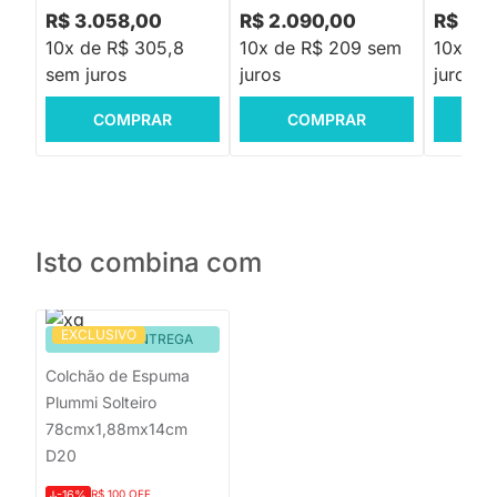
R$ 3.058,00
R$ 2.090,00
R$ 2.7
10x de R$ 305,8
10x de R$ 209 sem
10x de
sem juros
juros
juros
COMPRAR
COMPRAR
C
Isto combina com
EXCLUSIVO
PRONTA ENTREGA
Colchão de Espuma
Plummi Solteiro
78cmx1,88mx14cm
D20
-16%
R$ 100 OFF