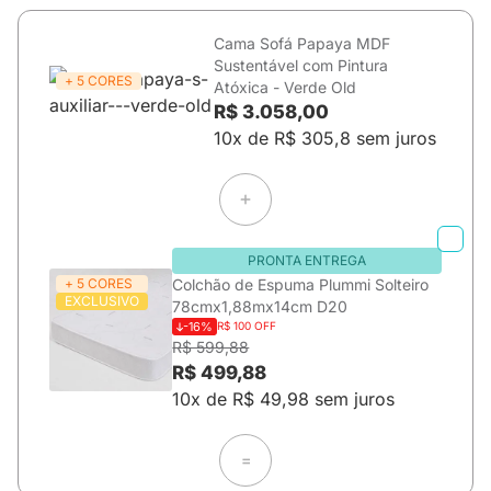
Cama Sofá Papaya MDF
Sustentável com Pintura
+ 5 CORES
Atóxica - Verde Old
R$ 3.058,00
10x de R$ 305,8 sem juros
PRONTA ENTREGA
+ 5 CORES
Colchão de Espuma Plummi Solteiro
EXCLUSIVO
78cmx1,88mx14cm D20
-16%
R$ 100 OFF
R$ 599,88
R$ 499,88
10x de R$ 49,98 sem juros
=