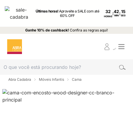
Últimas horas!
Aproveite a SALE com até
32
:
:
60% OFF
MIN
SEG
HORAS
Ganhe 10% de cashback!
Confira as regras aqui!
Abra Cadabra
Móveis Infantis
Cama