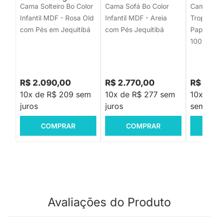
Cama Solteiro Bo Color
Cama Sofá Bo Color
Cama Aux
Infantil MDF - Rosa Old
Infantil MDF - Areia
Tropican
com Pés em Jequitibá
com Pés Jequitibá
Papaya 
100kg - 
R$ 2.090,00
R$ 2.770,00
R$ 1.2
10x de R$ 209 sem
10x de R$ 277 sem
10x de 
juros
juros
sem jur
COMPRAR
COMPRAR
C
Avaliações do Produto