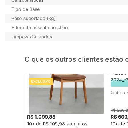
Tipo de Base
Peso suportado (kg)
Altura do assento ao chão
Limpeza/Cuidados
O que os outros clientes estã
EXCLUSIVO
PRONTA ENTREGA
Cadeira Malai Encosto Palha Larga
Cadeira 
Assento PU - Cognac
R$ 1.319,88
R$ 820,
-16%
Economize R$ 220
R$ 1.099,88
R$ 669
10x de R$ 109,98 sem juros
10x de 