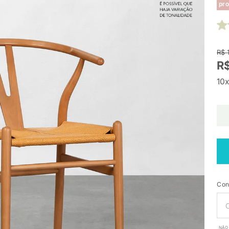
pro
R$ 
R$
10x
Con
NÃO 