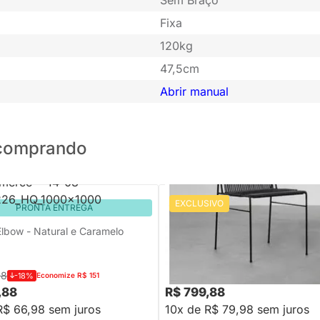
Fixa
120kg
47,5cm
Abrir manual
o comprando
EXCLUSIVO
PRONTA ENTREGA
PRONTA ENTREGA
Elbow - Natural e Caramelo
Cadeira Spaguet Dai - Preto
88
R$ 959,88
-18%
Economize R$ 151
-16%
Economize R$ 160
,88
R$ 799,88
R$ 66,98 sem juros
10x de R$ 79,98 sem juros