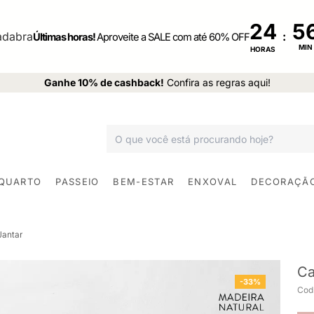
24
:
Últimas horas!
Aproveite a SALE com até 60% OFF
MIN
HORAS
Ganhe 10% de cashback!
Confira as regras aqui!
 QUARTO
PASSEIO
BEM-ESTAR
ENXOVAL
DECORAÇÃ
Jantar
Ca
-33%
Cod