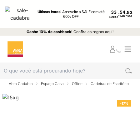
Últimas horas!
Aproveite a SALE com até
33
:
:
60% OFF
MIN
SEG
HORAS
Ganhe 10% de cashback!
Confira as regras aqui!
Abra Cadabra
Espaço Casa
Office
Cadeiras de Escritório
-17%