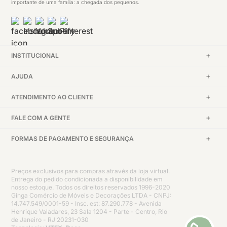
importante de uma família: a chegada dos pequenos.
INSTITUCIONAL
AJUDA
ATENDIMENTO AO CLIENTE
FALE COM A GENTE
FORMAS DE PAGAMENTO E SEGURANÇA
Preços exclusivos para compras através da loja virtual.
Entrega do pedido condicionada a disponibilidade em
nosso estoque. Todos os direitos reservados 1996-2020
Ginga Comércio de Móveis e Decorações LTDA - CNPJ:
14.747.549/0001-59 - Insc. est: 87.290.778 - Avenida
Henrique Valadares, 23 Sala 1204 - Parte - Centro, Rio
de Janeiro - RJ 20231-030