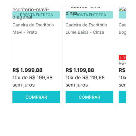
PRONTA ENTREGA
PRONTA ENTREGA
PRON
Cadeira de Escritório
Cadeira de Escritório
Cadeira 
Mavi - Preto
Lume Baixa - Cinza
Bogotá A
-50%
R$
R$ 899,
R$ 1.999,88
R$ 1.199,88
R$ 44
10x de R$ 199,98
10x de R$ 119,98
10x de
sem juros
sem juros
sem jur
COMPRAR
COMPRAR
C