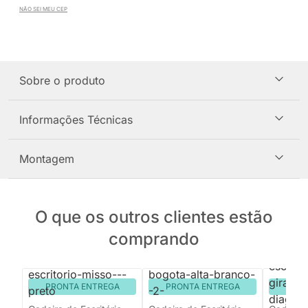
NÃO SEI MEU CEP
Sobre o produto
Informações Técnicas
Montagem
O que os outros clientes estão
comprando
PRONTA ENTREGA
PRONTA ENTREGA
PRON