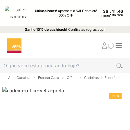
Últimas horas!
Aproveite a SALE com até
36
:
:
60% OFF
MIN
SEG
HORAS
Ganhe 10% de cashback!
Confira as regras aqui!
Abra Cadabra
Espaço Casa
Office
Cadeiras de Escritório
-33%