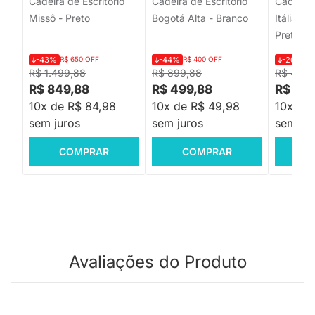
Cadeira de Escritório
Cadeira de Escritório
Cadeira 
Missô - Preto
Bogotá Alta - Branco
Itália Re
Preta
-43%
R$ 650 OFF
-44%
R$ 400 OFF
-26%
R$
R$ 1.499,88
R$ 899,88
R$ 448,
R$ 849,88
R$ 499,88
R$ 329
10x de R$ 84,98
10x de R$ 49,98
10x de
sem juros
sem juros
sem jur
COMPRAR
COMPRAR
C
Avaliações do Produto