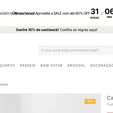
31
:
Últimas horas!
Aproveite a SALE com até 60% OFF
MIN
HORAS
Ganhe 10% de cashback!
Confira as regras aqui!
 QUARTO
PASSEIO
BEM-ESTAR
ENXOVAL
DECORAÇÃ
Jantar
Ca
-17%
Cod