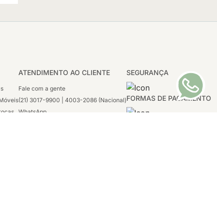
ATENDIMENTO AO CLIENTE
SEGURANÇA
as
Fale com a gente
FORMAS DE PAGAMENTO
Móveis
(21) 3017-9900 | 4003-2086 (Nacional)
rocas
WhatsApp
 Boleto
(21) 97117-4398
sco
2ª a 6ª - 08h às 21h
tivas
Sábado: 08h às 12h (apenas WhatsApp)
1996-2020
tro, Rio de
Tecnologia:
VTEX, Deco