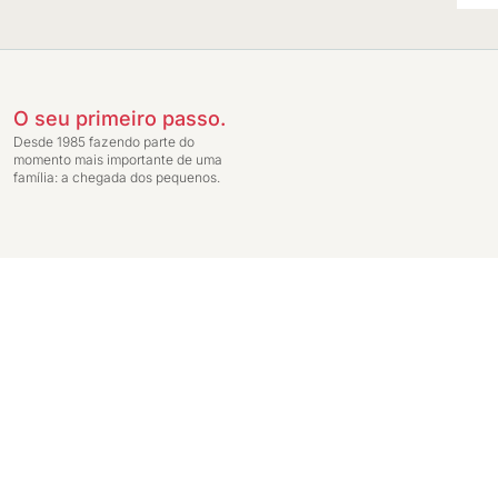
O seu primeiro passo.
Desde 1985 fazendo parte do
momento mais importante de uma
família: a chegada dos pequenos.
Preços exclusivos para compras através da loja virtual. Entrega do pedido c
Ginga Comércio de Móveis e Decorações LTDA - CNPJ: 14.747.549/0001-59 - In