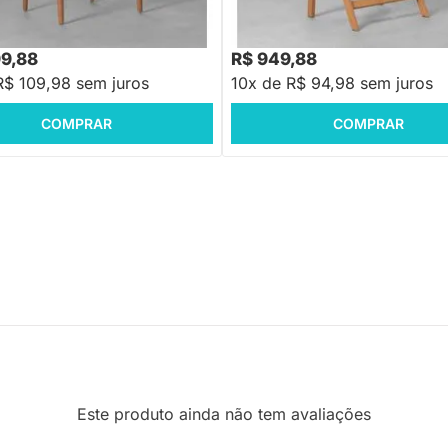
,88
R$ 1.199,88
-27%
Economize R$ 421
-20%
Economize R$ 250
99,88
R$ 949,88
R$ 109,98 sem juros
10x de R$ 94,98 sem juros
COMPRAR
COMPRAR
Este produto ainda não tem avaliações