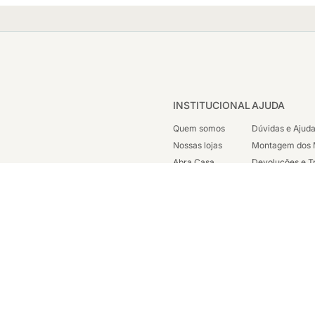
INSTITUCIONAL
AJUDA
Quem somos
Dúvidas e Ajud
Nossas lojas
Montagem dos 
Abra Casa
Devoluções e T
Cashback
Segunda Via de
Nossas Campanhas
Trabalhe Cono
Vendas Corpora
ondicionada a disponibilidade em nosso estoque. Todos os direitos reservados 
sc. est: 87.290.778 - Avenida Henrique Valadares, 23 Sala 1204 - Parte - Cen