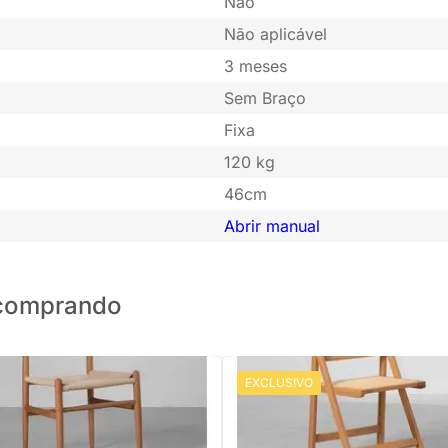
Não
Não aplicável
3 meses
Sem Braço
Fixa
120 kg
46cm
Abrir manual
o comprando
EXCLUSIVO
PRONTA ENTREGA
PRONTA ENTREGA
Arden - Natural
Cadeira Dobrável Sting - Madeir