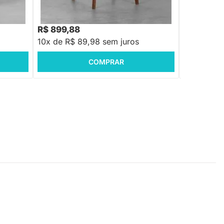
R$ 999,88
R$ 999,88
-10%
Economize R$ 100
R$ 899,88
R$ 669,8
10x de R$ 89,98 sem juros
10x de R$ 
COMPRAR