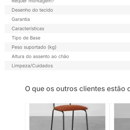
Requer montagem?
Desenho do tecido
Garantia
Características
Tipo de Base
Peso suportado (kg)
Altura do assento ao chão
Limpeza/Cuidados
O que os outros clientes estã
PRONTA ENTREGA
Cadeira Ribs Botonê - Terracota
Cadeira 