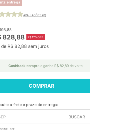
nta entrega
AVALIAÇÕES (0)
998,88
$ 828,88
R$ 170 OFF
 de R$ 82,88 sem juros
Cashback:
compre e ganhe R$ 82,89 de volta
COMPRAR
sulte o frete e prazo de entrega:
BUSCAR
SEI MEU CEP