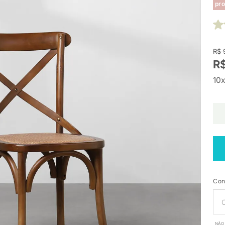
pro
R$ 
R
10x
Con
NÃO 