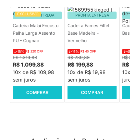
EXCLUSIVO
PRONTA ENTREGA
PRONTA ENTREGA
PRON
Cadeira Malai Encosto
Cadeira Eames Eiffel
Cadeira 
Palha Larga Assento
Base Madeira -
Base Mad
PU - Cognac
Vermelho
-16%
R$ 220 OFF
-16%
R$ 40 OFF
-45%
R$
R$ 1.319,88
R$ 239,88
R$ 315,
R$ 1.099,88
R$ 199,88
R$ 171
10x de R$ 109,98
10x de R$ 19,98
10x de 
sem juros
sem juros
juros
COMPRAR
COMPRAR
C