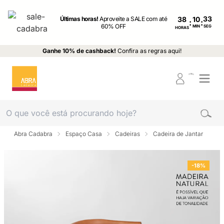
Últimas horas!
Aproveite a SALE com até
38
:
:
60% OFF
MIN
SEG
HORAS
Ganhe 10% de cashback!
Confira as regras aqui!
Abra Cadabra
Espaço Casa
Cadeiras
Cadeira de Jantar
-18%