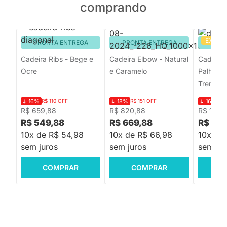
comprando
EXCLU
PRONTA ENTREGA
PRONTA ENTREGA
PRON
Cadeira Ribs - Bege e
Cadeira Elbow - Natural
Cadeira 
Ocre
e Caramelo
Palha La
Trento -
-16%
R$ 110 OFF
-18%
R$ 151 OFF
-16%
R$
R$ 659,88
R$ 820,88
R$ 1.188
R$ 549,88
R$ 669,88
R$ 989
10x de R$ 54,98
10x de R$ 66,98
10x de
sem juros
sem juros
sem jur
COMPRAR
COMPRAR
C