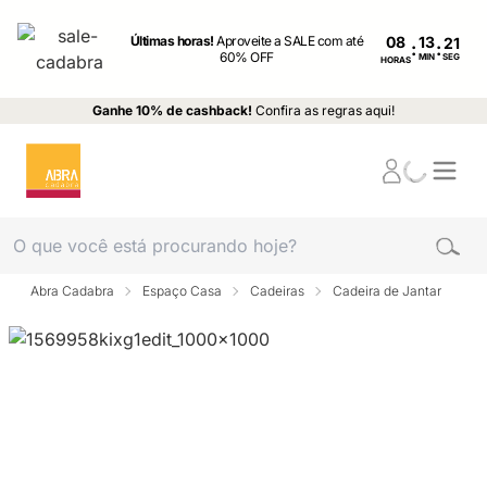
Últimas horas!
Aproveite a SALE com até
08
:
:
60% OFF
MIN
SEG
HORAS
Ganhe 10% de cashback!
Confira as regras aqui!
Abra Cadabra
Espaço Casa
Cadeiras
Cadeira de Jantar