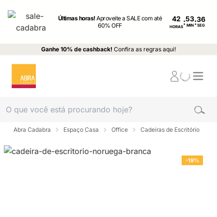
Últimas horas!
Aproveite a SALE com até
42
:
:
60% OFF
MIN
SEG
HORAS
Ganhe 10% de cashback!
Confira as regras aqui!
Abra Cadabra
Espaço Casa
Office
Cadeiras de Escritório
-19%