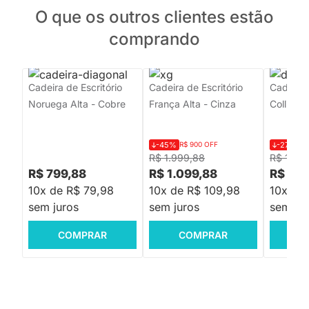
O que os outros clientes estão
comprando
Cadeira de Escritório
Cadeira de Escritório
Cadeira 
Noruega Alta - Cobre
França Alta - Cinza
Collin - 
-45%
R$ 900 OFF
-27%
R$
R$ 1.999,88
R$ 1.09
R$ 799,88
R$ 1.099,88
R$ 799
10x de R$ 79,98
10x de R$ 109,98
10x de
sem juros
sem juros
sem jur
COMPRAR
COMPRAR
C