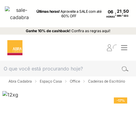
Últimas horas!
Aproveite a SALE com até
06
:
:
60% OFF
MIN
SEG
HORAS
Ganhe 10% de cashback!
Confira as regras aqui!
Abra Cadabra
Espaço Casa
Office
Cadeiras de Escritório
-17%