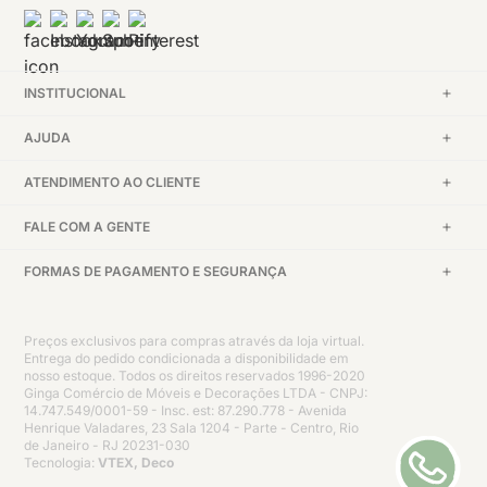
INSTITUCIONAL
AJUDA
ATENDIMENTO AO CLIENTE
FALE COM A GENTE
FORMAS DE PAGAMENTO E SEGURANÇA
Preços exclusivos para compras através da loja virtual.
Entrega do pedido condicionada a disponibilidade em
nosso estoque. Todos os direitos reservados 1996-2020
Ginga Comércio de Móveis e Decorações LTDA - CNPJ:
14.747.549/0001-59 - Insc. est: 87.290.778 - Avenida
Henrique Valadares, 23 Sala 1204 - Parte - Centro, Rio
de Janeiro - RJ 20231-030
Tecnologia:
VTEX, Deco