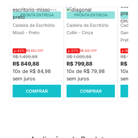
PRONTA ENTREGA
PRONTA ENTREGA
PRON
Cadeira de Escritório
Cadeira de Escritório
Cadeira 
Missô - Preto
Collin - Cinza
Gamer Ra
Preta e 
-43%
R$ 650 OFF
-27%
R$ 300 OFF
-16%
R$
R$ 1.499,88
R$ 1.099,88
R$ 1.199
R$ 849,88
R$ 799,88
R$ 999
10x de R$ 84,98
10x de R$ 79,98
10x de
sem juros
sem juros
sem jur
COMPRAR
COMPRAR
C