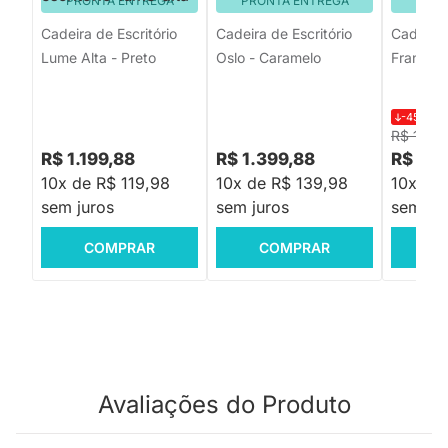
PRONTA ENTREGA
PRONTA ENTREGA
PRON
Cadeira de Escritório
Cadeira de Escritório
Cadeira 
Lume Alta - Preto
Oslo - Caramelo
França A
-45%
R$
R$ 1.99
R$ 1.199,88
R$ 1.399,88
R$ 1.0
10x de R$ 119,98
10x de R$ 139,98
10x de
sem juros
sem juros
sem jur
COMPRAR
COMPRAR
C
Avaliações do Produto