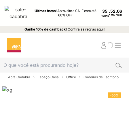
Últimas horas!
Aproveite a SALE com até
35
:
:
60% OFF
MIN
SEG
HORAS
Ganhe 10% de cashback!
Confira as regras aqui!
Abra Cadabra
Espaço Casa
Office
Cadeiras de Escritório
-50%