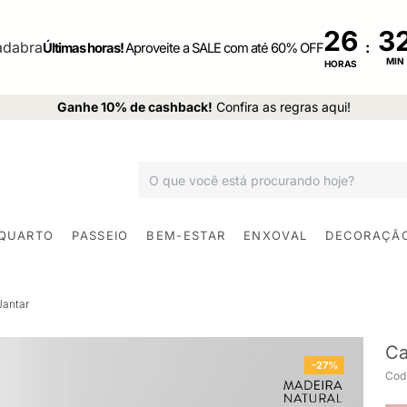
26
:
Últimas horas!
Aproveite a SALE com até 60% OFF
MIN
HORAS
Ganhe 10% de cashback!
Confira as regras aqui!
 QUARTO
PASSEIO
BEM-ESTAR
ENXOVAL
DECORAÇÃ
Jantar
Ca
-27%
Cod