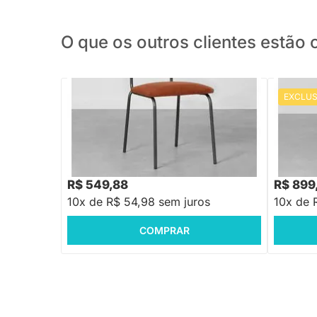
O que os outros clientes estã
EXCLUS
PRONTA ENTREGA
Cadeira Ribs Botonê - Terracota
Cadeira 
Terracot
R$ 659,88
R$ 1.079
-16%
Economize R$ 110
R$ 549,88
R$ 899
10x de R$ 54,98 sem juros
10x de 
COMPRAR