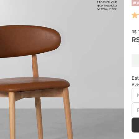
pro
R$ 
R$
Est
Avi