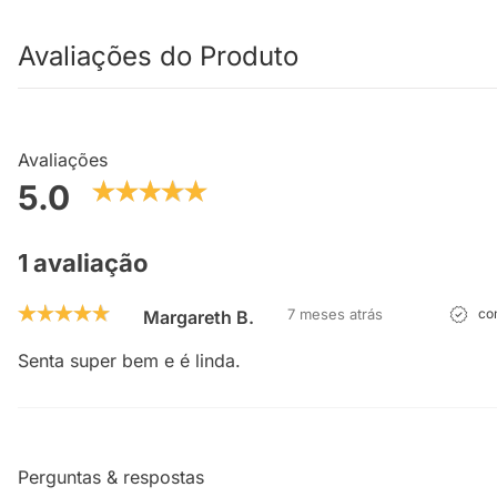
Avaliações do Produto
Avaliações
5.0
1 avaliação
7 meses atrás
com
Margareth B.
Senta super bem e é linda.
Perguntas & respostas