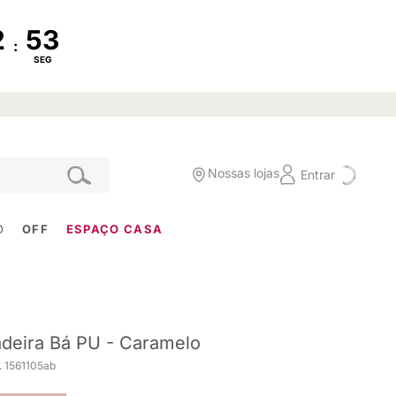
:
SEG
Nossas lojas
Entrar
O
OFF
ESPAÇO CASA
deira Bá PU - Caramelo
. 1561105ab