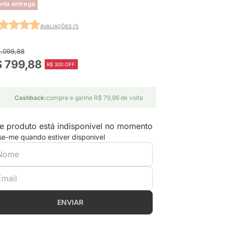
nta entrega
AVALIAÇÕES (1)
1.099,88
 799,88
R$ 300 OFF
Cashback:
compre e ganhe R$ 79,99 de volta
e produto está indisponivel no momento
se-me quando estiver disponivel
ENVIAR