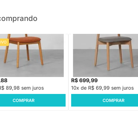
o comprando
IVO
PRONTA ENTREGA
PRONTA ENTREGA
Lótus Encosto Palha Larga -
Cadeira Bá PU - Fendi
a
,88
R$ 1.099,88
-16%
Economize R$ 180
-36%
Economize R$ 399
,88
R$ 699,99
R$ 89,98 sem juros
10x de R$ 69,99 sem juros
COMPRAR
COMPRAR