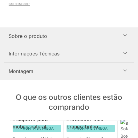
NÃO SEI MEU CEP
Sobre o produto
Informações Técnicas
Montagem
O que os outros clientes estão
comprando
PRONTA ENTREGA
PRONTA ENTREGA
Sofá Orb
Botonê 