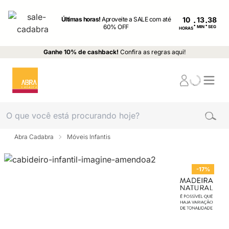
Últimas horas!
Aproveite a SALE com até
10
:
:
60% OFF
MIN
SEG
HORAS
Ganhe 10% de cashback!
Confira as regras aqui!
Abra Cadabra
Móveis Infantis
-17%