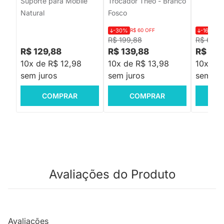
Suporte para Móbile
Trocador Theo - Branco
Natural
Fosco
-30%
R$ 60 OFF
-16%
R$ 
R$ 199,88
R$ 6.59
R$ 129,88
R$ 139,88
R$ 5.4
10x de R$ 12,98
10x de R$ 13,98
10x de
sem juros
sem juros
sem jur
COMPRAR
COMPRAR
C
Avaliações do Produto
Avaliações