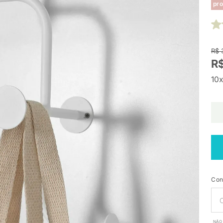
pro
R$ 
R$
10x
Con
NÃO 