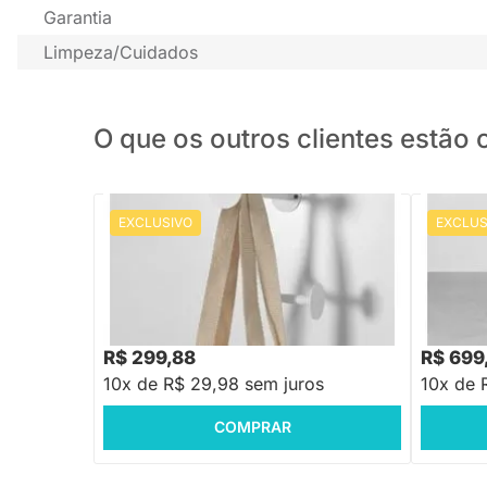
Garantia
Limpeza/Cuidados
O que os outros clientes estã
EXCLUSIVO
EXCLUS
PRONTA ENTREGA
Cabideiro Ato Branco - 20x18x34cm
Cabideiro
50cmx4
R$ 359,88
R$ 839,
-16%
Economize R$ 60
R$ 299,88
R$ 699
10x de R$ 29,98 sem juros
10x de 
COMPRAR