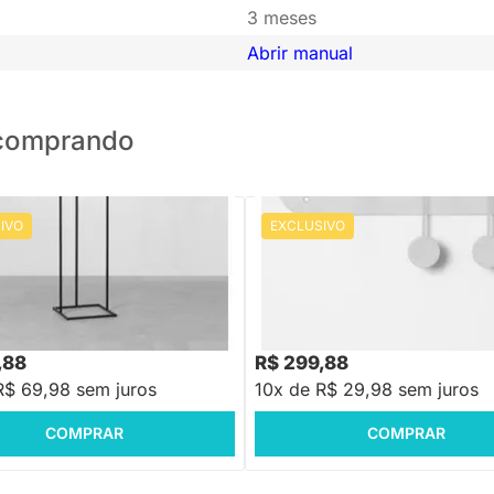
3 meses
Abrir manual
o comprando
IVO
EXCLUSIVO
PRONTA ENTREGA
PRONTA ENTREGA
 Chão Alvo Preto -
Porta Chaves Ping Branco - 40
0cmx1,60m
88
-16%
Economize R$ 140
,88
R$ 299,88
R$ 69,98 sem juros
10x de R$ 29,98 sem juros
COMPRAR
COMPRAR