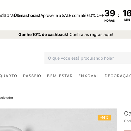
39
:
Últimas horas!
Aproveite a SALE com até 60% OFF
MIN
HORAS
Ganhe 10% de cashback!
Confira as regras aqui!
 QUARTO
PASSEIO
BEM-ESTAR
ENXOVAL
DECORAÇÃ
anizador
Ca
-16%
Cod