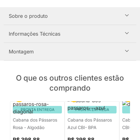
Sobre o produto
Informações Técnicas
Montagem
O que os outros clientes estão
comprando
PRONTA ENTREGA
PRONTA ENTREGA
PRON
Cabana dos Pássaros
Cabana dos Pássaros
Cabana F
Rosa - Algodão
Azul CBI- BPA
CBI-FP
R$ 398,88
R$ 398,88
R$ 39