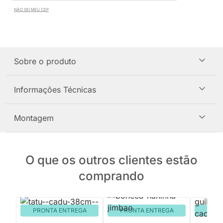
NÃO SEI MEU CEP
Sobre o produto
Informações Técnicas
Montagem
O que os outros clientes estão
comprando
PRONTA ENTREGA
PRONTA ENTREGA
PRON