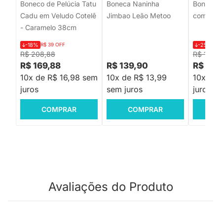
Boneco de Pelúcia Tatu
Boneca Naninha
Boneco P
Cadu em Veludo Cotelê
Jimbao Leão Metoo
com Cac
- Caramelo 38cm
-18%
R$ 39 OFF
-25%
R$
R$ 208,88
R$ 199,
R$ 169,88
R$ 139,90
R$ 149
10x de R$ 16,98 sem
10x de R$ 13,99
10x de
juros
sem juros
juros
COMPRAR
COMPRAR
C
Avaliações do Produto