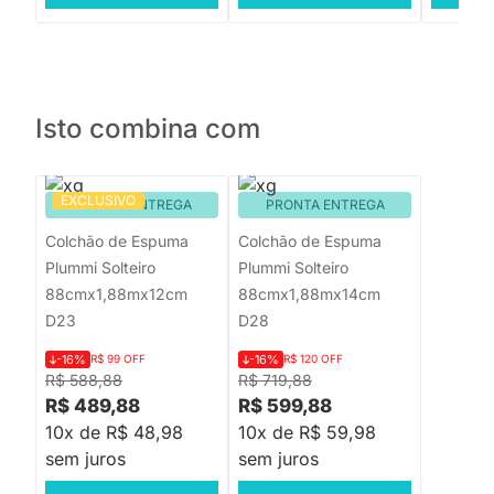
Isto combina com
EXCLUSIVO
PRONTA ENTREGA
PRONTA ENTREGA
Colchão de Espuma
Colchão de Espuma
Plummi Solteiro
Plummi Solteiro
88cmx1,88mx12cm
88cmx1,88mx14cm
D23
D28
-16%
R$ 99 OFF
-16%
R$ 120 OFF
R$ 588,88
R$ 719,88
R$ 489,88
R$ 599,88
10x de R$ 48,98
10x de R$ 59,98
sem juros
sem juros