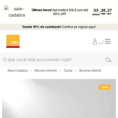
Últimas horas!
Aproveite a SALE com até
33
:
:
60% OFF
MIN
SEG
HORAS
Ganhe 10% de cashback!
Confira as regras aqui!
Abra Cadabra
Móveis Infantis
Cama
Bicama Infantil
-24%