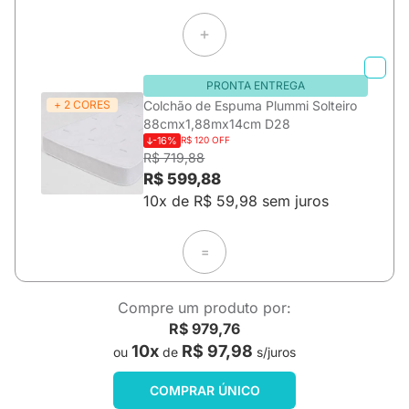
PRONTA ENTREGA
+ 2 CORES
Colchão de Espuma Plummi Solteiro
88cmx1,88mx14cm D28
-16%
R$ 120 OFF
R$ 719,88
R$ 599,88
10x de R$ 59,98 sem juros
=
Compre um produto por:
R$ 979,76
10x
R$ 97,98
ou
de
s/juros
COMPRAR ÚNICO