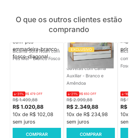
O que os outros clientes estão
comprando
EXCLUSIVO
Bicama Sofá Noah com
PRONTA ENTREGA
Bicama S
Pés Mel - Branco Fosco
com Pés
Bicama Nanda 3
Fosco
Gavetas com Cama
Auxiliar - Branco e
Amêndoa
-31%
R$ 479 OFF
-21%
R$ 650 OFF
-16%
R$
R$ 1.499,88
R$ 2.999,88
R$ 1.30
R$ 1.020,88
R$ 2.349,88
R$ 1.0
10x de R$ 102,08
10x de R$ 234,98
10x de
sem juros
sem juros
sem jur
COMPRAR
COMPRAR
C