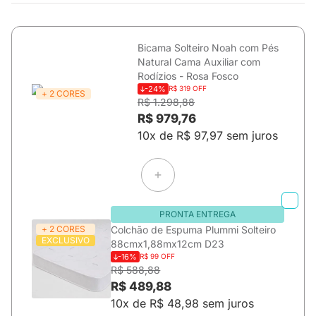
Bicama Solteiro Noah com Pés
Natural Cama Auxiliar com
Rodízios - Rosa Fosco
-24%
R$ 319 OFF
+ 2 CORES
R$ 1.298,88
R$ 979,76
10x de R$ 97,97 sem juros
PRONTA ENTREGA
+ 2 CORES
Colchão de Espuma Plummi Solteiro
EXCLUSIVO
88cmx1,88mx12cm D23
-16%
R$ 99 OFF
R$ 588,88
R$ 489,88
10x de R$ 48,98 sem juros