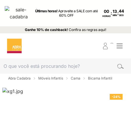
Últimas horas!
Aproveite a SALE com até
00
:
:
60% OFF
MIN
SEG
HORAS
Ganhe 10% de cashback!
Confira as regras aqui!
Abra Cadabra
Móveis Infantis
Cama
Bicama Infantil
-24%