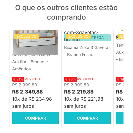
O que os outros clientes estão
comprando
EXCLUSIVO
EXCLUSIVO
EXCLU
PRONTA ENTREGA
PRONTA ENTREGA
Cama Ca
Tenda 
Bicama Nanda 3
Bicama Zuka 3 Gavetas
Auxiliar
Gavetas com Cama
- Branco Fosco
- Branc
Auxiliar - Branco e
Amêndoa
-21%
R$ 650 OFF
-23%
R$ 680 OFF
-19%
R$
R$ 2.999,88
R$ 2.899,88
R$ 2.89
R$ 2.349,88
R$ 2.219,88
R$ 2.3
10x de R$ 234,98
10x de R$ 221,98
10x de
sem juros
sem juros
sem jur
COMPRAR
COMPRAR
C