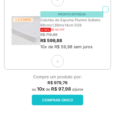
PRONTA ENTREGA
+ 2 CORES
Colchão de Espuma Plummi Solteiro
88cmx1,88mx14cm D28
-16%
R$ 120 OFF
R$ 719,88
R$ 599,88
10x de R$ 59,98 sem juros
=
Compre um produto por:
R$ 979,76
10x
R$ 97,98
ou
de
s/juros
COMPRAR ÚNICO