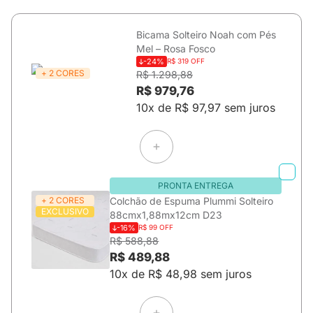
Bicama Solteiro Noah com Pés
Mel – Rosa Fosco
-24%
R$ 319 OFF
+ 2 CORES
R$ 1.298,88
R$ 979,76
10x de R$ 97,97 sem juros
PRONTA ENTREGA
+ 2 CORES
Colchão de Espuma Plummi Solteiro
EXCLUSIVO
88cmx1,88mx12cm D23
-16%
R$ 99 OFF
R$ 588,88
R$ 489,88
10x de R$ 48,98 sem juros