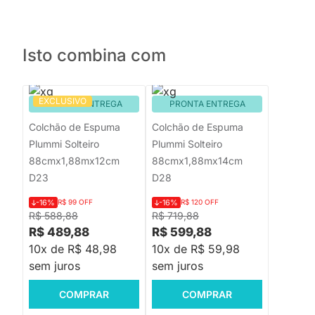
Isto combina com
EXCLUSIVO
PRONTA ENTREGA
PRONTA ENTREGA
Colchão de Espuma
Colchão de Espuma
Plummi Solteiro
Plummi Solteiro
88cmx1,88mx12cm
88cmx1,88mx14cm
D23
D28
-16%
R$ 99 OFF
-16%
R$ 120 OFF
R$ 588,88
R$ 719,88
R$ 489,88
R$ 599,88
10x de R$ 48,98
10x de R$ 59,98
sem juros
sem juros
COMPRAR
COMPRAR