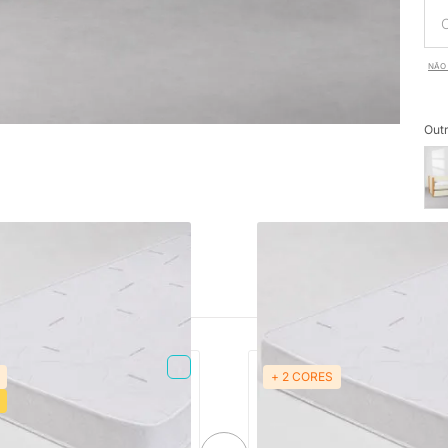
NÃO 
Outr
+ 2 CORES
PRONTA ENTREGA
PRONTA ENTREGA
Espuma Plummi Solteiro
Colchão de Espuma Plummi S
mx12cm D23
88cmx1,88mx14cm D28