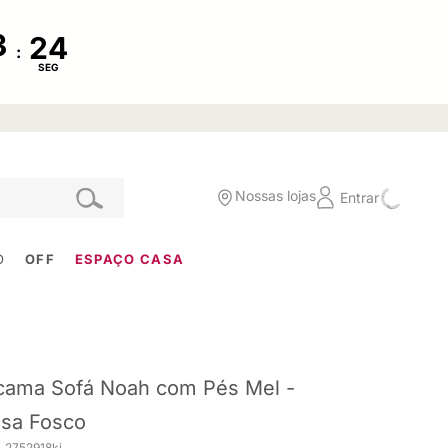
:
SEG
Nossas lojas
Entrar
O
OFF
ESPAÇO CASA
cama Sofá Noah com Pés Mel -
sa Fosco
. 2752918ki