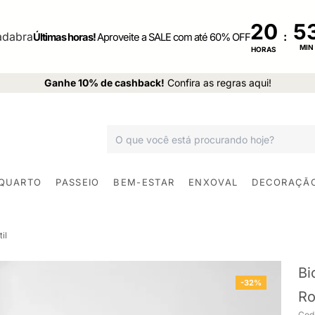
20
:
Últimas horas!
Aproveite a SALE com até 60% OFF
MIN
HORAS
Ganhe 10% de cashback!
Confira as regras aqui!
 QUARTO
PASSEIO
BEM-ESTAR
ENXOVAL
DECORAÇÃ
il
Bi
-32%
Ro
Cod