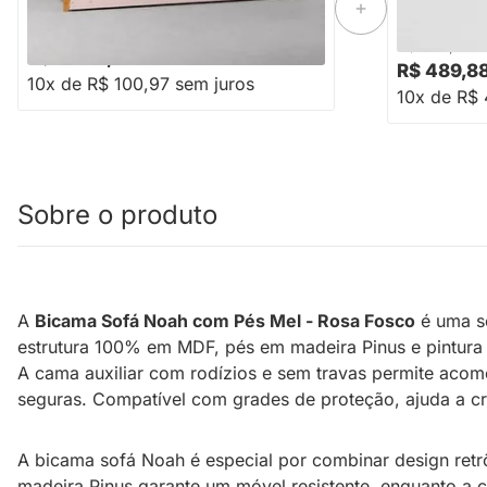
-32%
Economize R$ 490
R$ 1.499,88
R$ 588,88
R$ 1.009,76
R$ 489,8
10x de R$ 100,97 sem juros
10x de R$ 
Sobre o produto
A
Bicama Sofá Noah com Pés Mel - Rosa Fosco
é uma so
estrutura 100% em MDF, pés em madeira Pinus e pintura 
A cama auxiliar com rodízios e sem travas permite acom
seguras. Compatível com grades de proteção, ajuda a cri
A bicama sofá Noah é especial por combinar design retr
madeira Pinus garante um móvel resistente, enquanto a ca