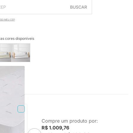
BUSCAR
SEI MEU CEP
as cores disponíveis
Compre um produto por:
olteiro
R$ 1.009,76