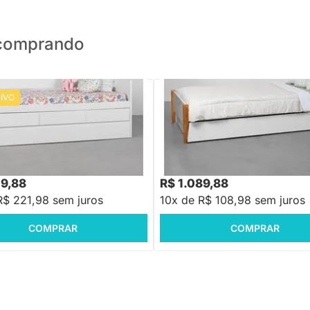
o comprando
IVO
PRONTA ENTREGA
Bicama Solteiro Noah com Pés Me
Branco Fosco
uka 3 Gavetas - Branco Fosco
9,88
R$ 1.308,88
-23%
Economize R$ 680
-16%
Economize R$ 219
19,88
R$ 1.089,88
R$ 221,98 sem juros
10x de R$ 108,98 sem juros
COMPRAR
COMPRAR