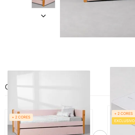
Combinação perfeita
+ 2 CORES
+ 2 CORES
Bicama Sofá Noah com Pés Mel - Rosa
EXCLUSIVO
Colchão de 
Fosco
88cmx1,88