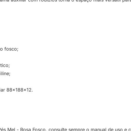
o fosco;
tico;
line;
iar 88x188x12.
s Mel - Rosa Fosco, consulte sempre o manual de uso e co