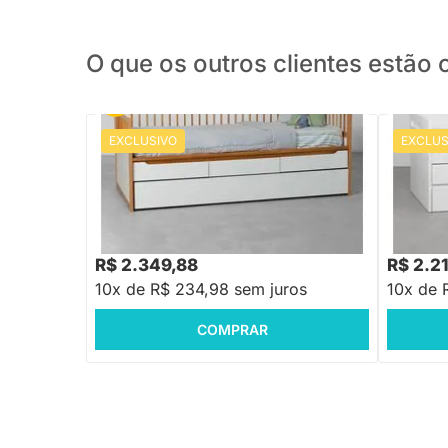
O que os outros clientes estã
EXCLUSIVO
EXCLUS
PRONTA ENTREGA
Bicama Nanda 3 Gavetas com Cama
Bicama Z
Auxiliar - Branco e Amêndoa
R$ 2.999,88
R$ 2.89
-21%
Economize R$ 650
R$ 2.349,88
R$ 2.2
10x de R$ 234,98 sem juros
10x de 
COMPRAR