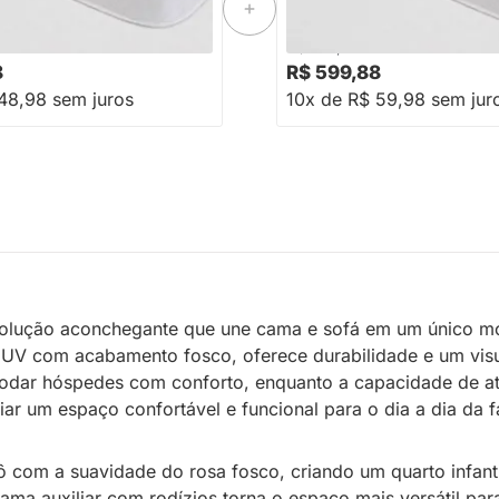
-16%
Economize R$ 99
-16%
Economize R$ 1
R$ 719,88
8
R$ 599,88
48,98 sem juros
10x de R$ 59,98 sem jur
lução aconchegante que une cama e sofá em um único móve
UV com acabamento fosco, oferece durabilidade e um visua
odar hóspedes com conforto, enquanto a capacidade de até
ar um espaço confortável e funcional para o dia a dia da fa
ô com a suavidade do rosa fosco, criando um quarto infan
ma auxiliar com rodízios torna o espaço mais versátil para