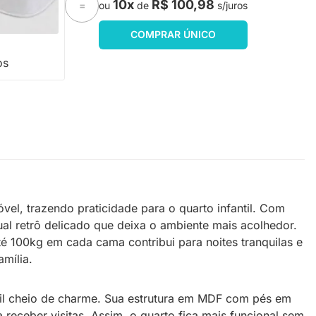
10x
R$ 100,98
ou
de
s/juros
=
20
COMPRAR ÚNICO
os
l, trazendo praticidade para o quarto infantil. Com
l retrô delicado que deixa o ambiente mais acolhedor.
 100kg em cada cama contribui para noites tranquilas e
mília.
til cheio de charme. Sua estrutura em MDF com pés em
 receber visitas. Assim, o quarto fica mais funcional sem