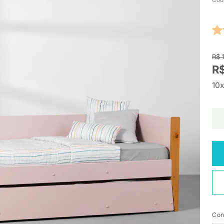
R$ 
R$
10x
Con