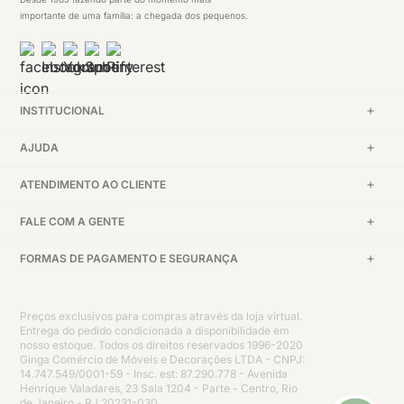
importante de uma família: a chegada dos pequenos.
INSTITUCIONAL
AJUDA
ATENDIMENTO AO CLIENTE
FALE COM A GENTE
FORMAS DE PAGAMENTO E SEGURANÇA
Preços exclusivos para compras através da loja virtual.
Entrega do pedido condicionada a disponibilidade em
nosso estoque. Todos os direitos reservados 1996-2020
Ginga Comércio de Móveis e Decorações LTDA - CNPJ:
14.747.549/0001-59 - Insc. est: 87.290.778 - Avenida
Henrique Valadares, 23 Sala 1204 - Parte - Centro, Rio
de Janeiro - RJ 20231-030