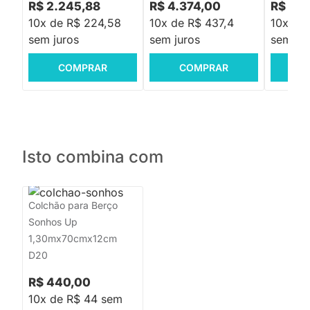
R$ 2.245,88
R$ 4.374,00
R$ 2.4
10x de R$ 224,58
10x de R$ 437,4
10x de
sem juros
sem juros
sem jur
COMPRAR
COMPRAR
C
Isto combina com
Colchão para Berço
Sonhos Up
1,30mx70cmx12cm
D20
R$ 440,00
10x de R$ 44 sem