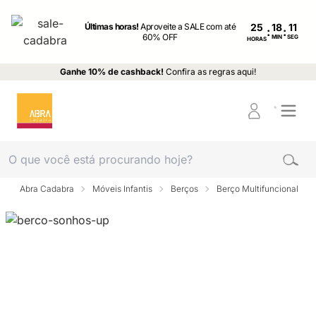
Últimas horas!
Aproveite a SALE com até
25
:
:
60% OFF
MIN
SEG
HORAS
Ganhe 10% de cashback!
Confira as regras aqui!
Abra Cadabra
Móveis Infantis
Berços
Berço Multifuncional