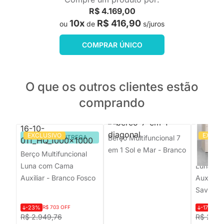
R$ 4.169,00
10x
R$ 416,90
ou
de
s/juros
COMPRAR ÚNICO
O que os outros clientes estão
comprando
EXCLUSIVO
EXCLU
PRONTA ENTREGA
Berço Multifuncional 7
PRON
em 1 Sol e Mar - Branco
Berço Multifuncional
Berço Mu
Luna com Cama
Luna c
Auxiliar - Branco Fosco
Auxiliar
Savana
-23%
R$ 703 OFF
-17%
R$ 
R$ 2.949,76
R$ 2.94