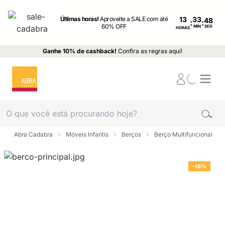
Últimas horas!
Aproveite a SALE com até
13
:
:
60% OFF
MIN
SEG
HORAS
Ganhe 10% de cashback!
Confira as regras aqui!
Abra Cadabra
Móveis Infantis
Berços
Berço Multifuncional
-18%