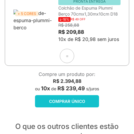
PRONTA ENTREGA
Colchão de Espuma Plummi
+ 5 CORES
Berço 70cmx1,30mx10cm D18
-18%
R$ 49 OFF
R$ 258,88
R$ 209,88
10x de R$ 20,98 sem juros
=
Compre um produto por:
R$ 2.394,88
10x
R$ 239,49
ou
de
s/juros
COMPRAR ÚNICO
O que os outros clientes estão