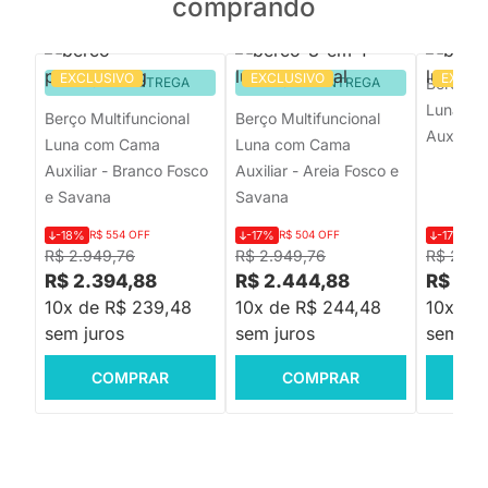
comprando
EXCLUSIVO
EXCLUSIVO
EXCLU
PRONTA ENTREGA
PRONTA ENTREGA
Berço Mu
Luna c
Berço Multifuncional
Berço Multifuncional
Auxiliar 
Luna com Cama
Luna com Cama
Auxiliar - Branco Fosco
Auxiliar - Areia Fosco e
e Savana
Savana
-18%
R$ 554 OFF
-17%
R$ 504 OFF
-17%
R$ 
R$ 2.949,76
R$ 2.949,76
R$ 2.94
R$ 2.394,88
R$ 2.444,88
R$ 2.
10x de R$ 239,48
10x de R$ 244,48
10x de
sem juros
sem juros
sem jur
COMPRAR
COMPRAR
C