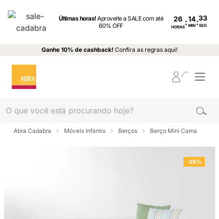
Últimas horas!
Aproveite a SALE com até
26
:
:
60% OFF
MIN
SEG
HORAS
Ganhe 10% de cashback!
Confira as regras aqui!
Abra Cadabra
Móveis Infantis
Berços
Berço Mini Cama
-28%