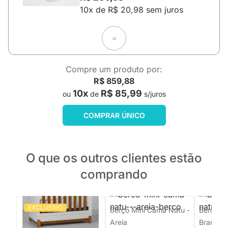
10x de R$ 20,98 sem juros
=
Compre um produto por:
R$ 859,88
10x
R$ 85,99
ou
de
s/juros
COMPRAR ÚNICO
O que os outros clientes estão
comprando
EXCLUSIVO
PRONTA ENTREGA
Berço Mini Cama Natu -
Berço M
Areia
Branco
Berço Mini Cama Lotus