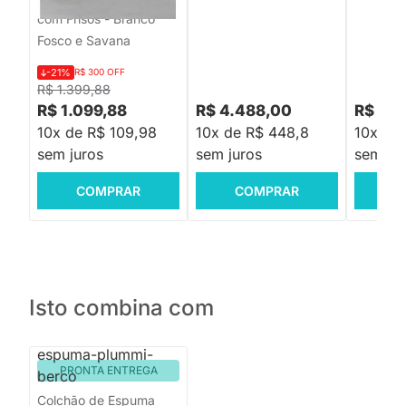
com Frisos - Branco
Fosco e Savana
-21%
R$ 300 OFF
R$ 1.399,88
R$ 1.099,88
R$ 4.488,00
R$ 4.
10x de R$ 109,98
10x de R$ 448,8
10x de
sem juros
sem juros
sem jur
COMPRAR
COMPRAR
C
Isto combina com
PRONTA ENTREGA
Colchão de Espuma