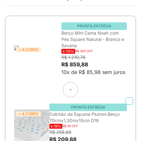
PRONTA ENTREGA
Berço Mini Cama Noah com
Pés Square Natural - Branco e
Savana
+ 4 CORES
-28%
R$ 350 OFF
R$ 1.210,76
R$ 859,88
10x de R$ 85,98 sem juros
PRONTA ENTREGA
+ 4 CORES
Colchão de Espuma Plummi Berço
70cmx1,30mx10cm D18
-18%
R$ 49 OFF
R$ 258,88
R$ 209,88