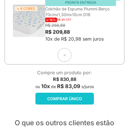
PRONTA ENTREGA
+ 4 CORES
Colchão de Espuma Plummi Berço
70cmx1,30mx10cm D18
-18%
R$ 49 OFF
R$ 258,88
R$ 209,88
10x de R$ 20,98 sem juros
=
Compre um produto por:
R$ 830,88
10x
R$ 83,09
ou
de
s/juros
COMPRAR ÚNICO
O que os outros clientes estão