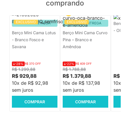
comprando
EXCLUSIVO
EXCLUSIVO
PRONTA ENTREGA
PRONTA ENTREGA
Berço M
- Oliva e
Berço Mini Cama Lotus
Berço Mini Cama Curvo
- Branco Fosco e
Pina – Branco e
Savana
Amêndoa
-28%
R$ 370 OFF
-22%
R$ 409 OFF
R$ 1.299,88
R$ 1.788,88
R$ 929,88
R$ 1.379,88
R$ 1.4
10x de R$ 92,98
10x de R$ 137,98
10x de
sem juros
sem juros
sem jur
COMPRAR
COMPRAR
C