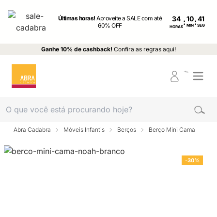
Últimas horas!
Aproveite a SALE com até
34
:
:
60% OFF
MIN
SEG
HORAS
Ganhe 10% de cashback!
Confira as regras aqui!
Abra Cadabra
Móveis Infantis
Berços
Berço Mini Cama
-30%