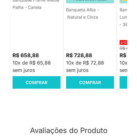
Palha - Canela
Banqueta Alba -
Banco e 
Natural e Cinza
Lume Pre
- 36x3
-23%
R$
R$ 642,
R$ 658,88
R$ 728,88
R$ 49
10x de R$ 65,88
10x de R$ 72,88
10x de
sem juros
sem juros
sem jur
COMPRAR
COMPRAR
C
Avaliações do Produto