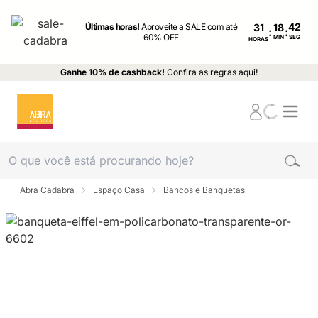
Últimas horas!
Aproveite a SALE com até
31
:
:
60% OFF
MIN
SEG
HORAS
Ganhe 10% de cashback!
Confira as regras aqui!
Abra Cadabra
Espaço Casa
Bancos e Banquetas