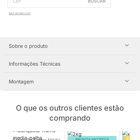
BUSCAR
NÃO SEI MEU CEP
Sobre o produto
Informações Técnicas
Montagem
O que os outros clientes estão
comprando
EXCLU
Banqueta Frame Média
PRONTA ENTREGA
PRON