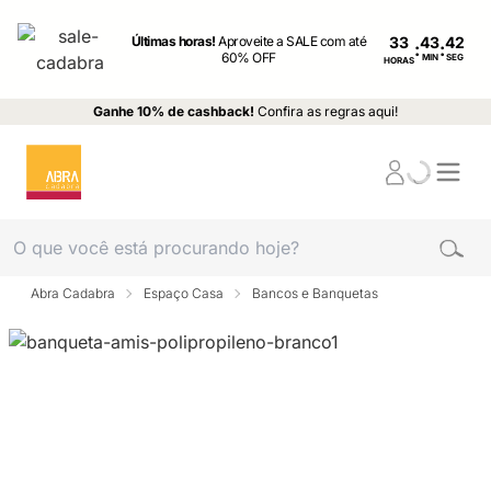
Últimas horas!
Aproveite a SALE com até
33
:
:
60% OFF
MIN
SEG
HORAS
Ganhe 10% de cashback!
Confira as regras aqui!
Abra Cadabra
Espaço Casa
Bancos e Banquetas