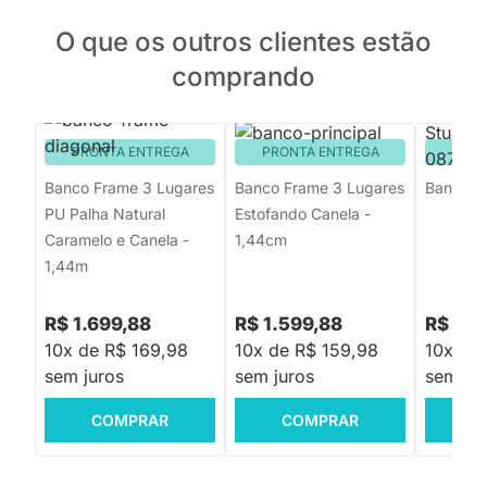
O que os outros clientes estão
comprando
PRONTA ENTREGA
PRONTA ENTREGA
PRON
Banco Frame 3 Lugares
Banco Frame 3 Lugares
Banco Al
PU Palha Natural
Estofando Canela -
Caramelo e Canela -
1,44cm
1,44m
R$ 1.699,88
R$ 1.599,88
R$ 699
10x de R$ 169,98
10x de R$ 159,98
10x de
sem juros
sem juros
sem jur
COMPRAR
COMPRAR
C