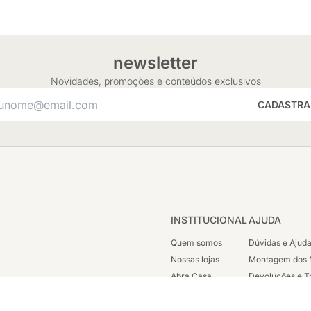
newsletter
Novidades, promoções e conteúdos exclusivos
CADASTRA
INSTITUCIONAL
AJUDA
Quem somos
Dúvidas e Ajud
Nossas lojas
Montagem dos 
Abra Casa
Devoluções e T
Cashback
Segunda Via de
Nossas Campanhas
Trabalhe Cono