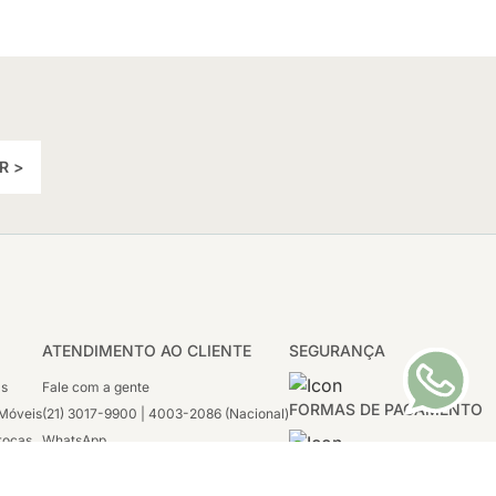
R >
ATENDIMENTO AO CLIENTE
SEGURANÇA
as
Fale com a gente
FORMAS DE PAGAMENTO
Móveis
(21) 3017-9900 | 4003-2086 (Nacional)
rocas
WhatsApp
 Boleto
(21) 97117-4398
sco
2ª a 6ª - 08h às 21h