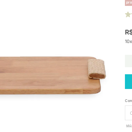
pro
R$
10x
Con
NÃO 