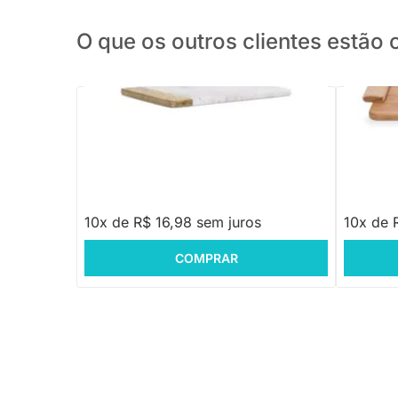
O que os outros clientes estã
PRONTA ENTREGA
Tábua de Mármore e Madeira - Off White
Bandeja 
R$ 169,88
R$ 189
10x de R$ 16,98 sem juros
10x de 
COMPRAR