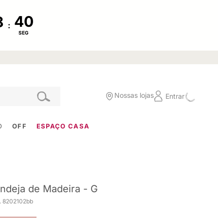
:
SEG
Nossas lojas
Entrar
O
OFF
ESPAÇO CASA
ndeja de Madeira - G
. 8202102bb