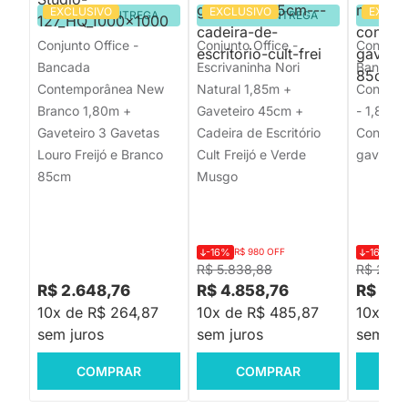
EXCLUSIVO
EXCLUSIVO
EXCLU
PRONTA ENTREGA
PRONTA ENTREGA
PRON
Conjunto Office -
Conjunto Office -
Conjunto
Bancada
Escrivaninha Nori
Bancad
Contemporânea New
Natural 1,85m +
Contemp
Branco 1,80m +
Gaveteiro 45cm +
- 1,80m 
Gaveteiro 3 Gavetas
Cadeira de Escritório
Contemp
Louro Freijó e Branco
Cult Freijó e Verde
gavetas
85cm
Musgo
-16%
R$ 980 OFF
-16%
R$
R$ 5.838,88
R$ 2.69
R$ 2.648,76
R$ 4.858,76
R$ 2.2
10x de R$ 264,87
10x de R$ 485,87
10x de
sem juros
sem juros
sem jur
COMPRAR
COMPRAR
C