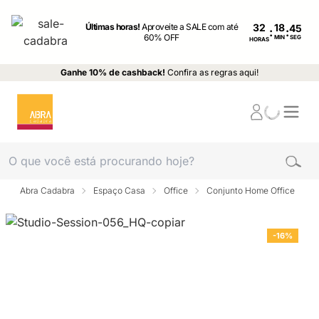
Últimas horas!
Aproveite a SALE com até
32
:
:
60% OFF
MIN
SEG
HORAS
Ganhe 10% de cashback!
Confira as regras aqui!
Abra Cadabra
Espaço Casa
Office
Conjunto Home Office
-16%