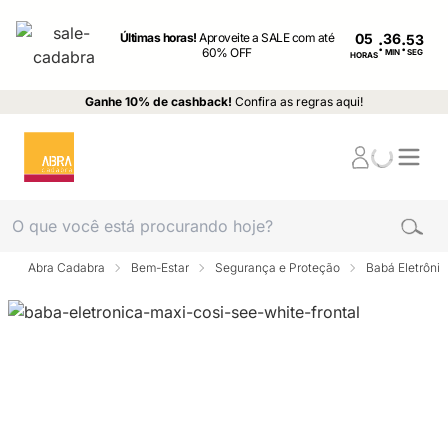
Últimas horas!
Aproveite a SALE com até
05
:
:
60% OFF
MIN
SEG
HORAS
Ganhe 10% de cashback!
Confira as regras aqui!
Abra Cadabra
Bem-Estar
Segurança e Proteção
Babá Eletrôni