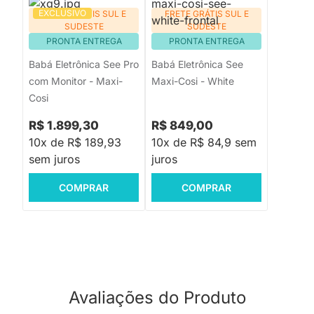
EXCLUSIVO
FRETE GRÁTIS SUL E
FRETE GRÁTIS SUL E
SUDESTE
SUDESTE
PRONTA ENTREGA
PRONTA ENTREGA
Babá Eletrônica See Pro
Babá Eletrônica See
com Monitor - Maxi-
Maxi-Cosi - White
Cosi
R$ 1.899,30
R$ 849,00
10x de R$ 189,93
10x de R$ 84,9 sem
sem juros
juros
COMPRAR
COMPRAR
Avaliações do Produto