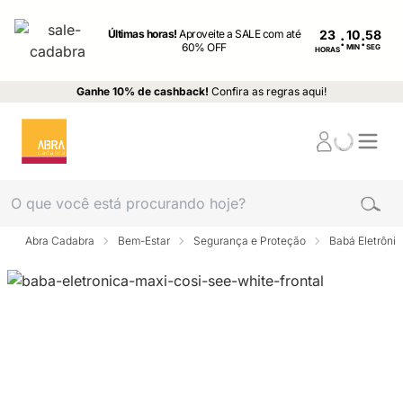
Últimas horas!
Aproveite a SALE com até
23
:
:
60% OFF
MIN
SEG
HORAS
Ganhe 10% de cashback!
Confira as regras aqui!
Abra Cadabra
Bem-Estar
Segurança e Proteção
Babá Eletrôni