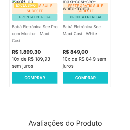
EXCLUSIVO
FRETE GRÁTIS SUL E
FRETE GRÁTIS SUL E
SUDESTE
SUDESTE
PRONTA ENTREGA
PRONTA ENTREGA
Babá Eletrônica See Pro
Babá Eletrônica See
com Monitor - Maxi-
Maxi-Cosi - White
Cosi
R$ 1.899,30
R$ 849,00
10x de R$ 189,93
10x de R$ 84,9 sem
sem juros
juros
COMPRAR
COMPRAR
Avaliações do Produto