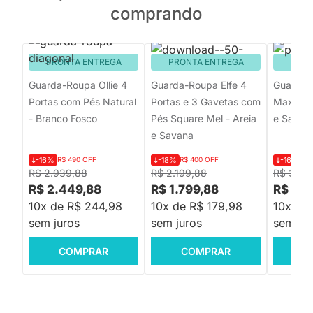
comprando
PRONTA ENTREGA
PRONTA ENTREGA
PRON
Guarda-Roupa Ollie 4
Guarda-Roupa Elfe 4
Guarda-
Portas com Pés Natural
Portas e 3 Gavetas com
Max 4 Po
- Branco Fosco
Pés Square Mel - Areia
e Savan
e Savana
-16%
R$ 490 OFF
-18%
R$ 400 OFF
-16%
R$
R$ 2.939,88
R$ 2.199,88
R$ 3.119
R$ 2.449,88
R$ 1.799,88
R$ 2.5
10x de R$ 244,98
10x de R$ 179,98
10x de
sem juros
sem juros
sem jur
COMPRAR
COMPRAR
C