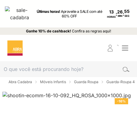
Últimas horas!
Aproveite a SALE com até
13
:
:
60% OFF
MIN
SEG
HORAS
Ganhe 10% de cashback!
Confira as regras aqui!
Abra Cadabra
Móveis Infantis
Guarda Roupa
Guarda-Roupa 4 p
-16%