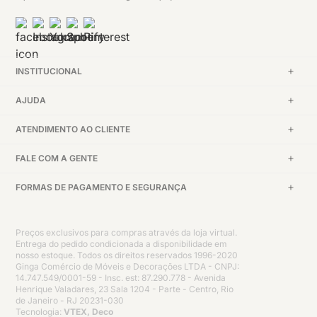
INSTITUCIONAL
AJUDA
ATENDIMENTO AO CLIENTE
FALE COM A GENTE
FORMAS DE PAGAMENTO E SEGURANÇA
Preços exclusivos para compras através da loja virtual.
Entrega do pedido condicionada a disponibilidade em
nosso estoque. Todos os direitos reservados 1996-2020
Ginga Comércio de Móveis e Decorações LTDA - CNPJ:
14.747.549/0001-59 - Insc. est: 87.290.778 - Avenida
Henrique Valadares, 23 Sala 1204 - Parte - Centro, Rio
de Janeiro - RJ 20231-030
Tecnologia:
VTEX, Deco