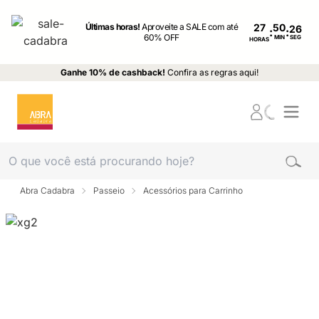
Últimas horas!
Aproveite a SALE com até
27
:
:
60% OFF
MIN
SEG
HORAS
Ganhe 10% de cashback!
Confira as regras aqui!
Abra Cadabra
Passeio
Acessórios para Carrinho