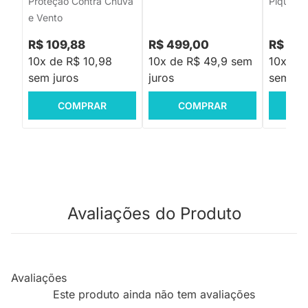
Proteção Contra Chuva
Piquet B
e Vento
R$ 109,88
R$ 499,00
R$ 129
10x de R$ 10,98
10x de R$ 49,9 sem
10x de 
sem juros
juros
sem jur
COMPRAR
COMPRAR
C
Avaliações do Produto
Avaliações
Este produto ainda não tem avaliações