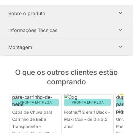
Sobre o produto
Informações Técnicas
Montagem
O que os outros clientes estão
comprando
PRONTA ENTREGA
PRONTA ENTREGA
PRON
Capa de Chuva para
Footmuff 2 em 1 Black -
Protetor
Carrinho de Bebê
Maxi Cosi - de 0 a 3,5
Universa
Transparente -
anos
Pássaro