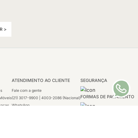
R >
ATENDIMENTO AO CLIENTE
SEGURANÇA
as
Fale com a gente
FORMAS DE PAGAMENTO
Móveis
(21) 3017-9900 | 4003-2086 (Nacional)
rocas
WhatsApp
 Boleto
(21) 97117-4398
sco
2ª a 6ª - 08h às 21h
tivas
Sábado: 08h às 12h (apenas WhatsApp)