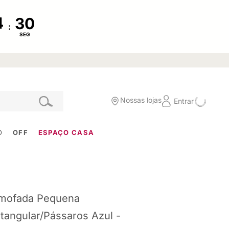
:
SEG
Nossas lojas
Entrar
O
OFF
ESPAÇO CASA
mofada Pequena
tangular/Pássaros Azul -