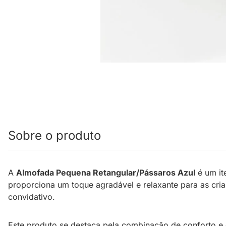
Sobre o produto
A
Almofada Pequena Retangular/Pássaros Azul
é um it
proporciona um toque agradável e relaxante para as cri
convidativo.
Este produto se destaca pela combinação de conforto e 