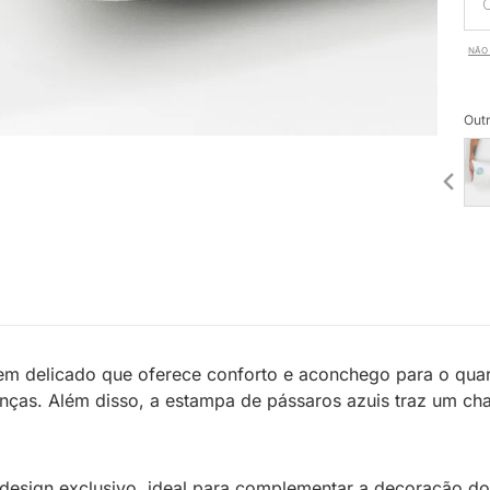
NÃO 
Outr
em delicado que oferece conforto e aconchego para o quart
anças. Além disso, a estampa de pássaros azuis traz um ch
design exclusivo, ideal para complementar a decoração do 