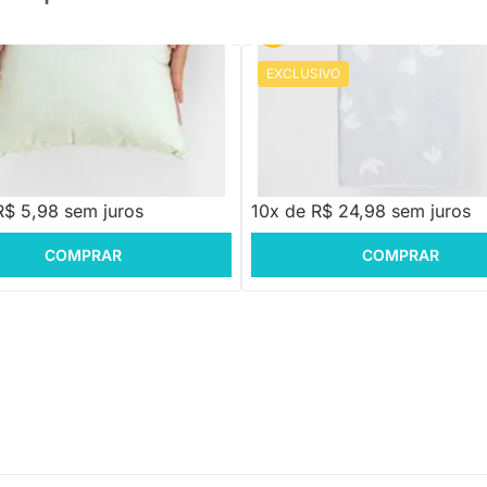
EXCLUSIVO
PRONTA ENTREGA
PRONTA ENTREGA
 Pequena Quadrada Universo -
Trocador Pássaros - Azul
0cm
88
R$ 249,88
R$ 5,98 sem juros
10x de R$ 24,98 sem juros
COMPRAR
COMPRAR