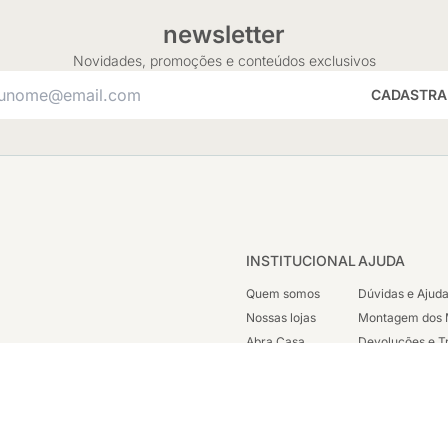
newsletter
Novidades, promoções e conteúdos exclusivos
CADASTRA
INSTITUCIONAL
AJUDA
Quem somos
Dúvidas e Ajud
Nossas lojas
Montagem dos 
Abra Casa
Devoluções e T
Cashback
Segunda Via de
Nossas Campanhas
Trabalhe Cono
Vendas Corpora