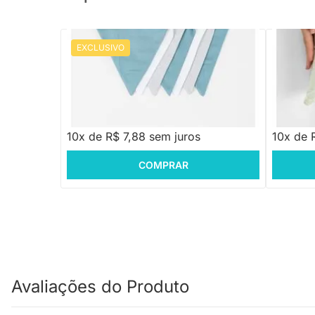
EXCLUSIVO
PRONTA ENTREGA
Bandeirola em Tons Azuis
Almofada
30cmx3
R$ 78,88
R$ 59,
10x de R$ 7,88 sem juros
10x de 
COMPRAR
Avaliações do Produto