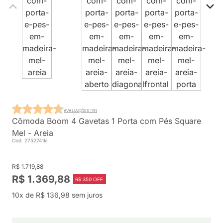
AVALIAÇÕES (19)
Cômoda Boom 4 Gavetas 1 Porta com Pés Square
Mel - Areia
Cod. 2752741ki
R$ 1.719,88
R$ 1.369,88
R$ 350 OFF
10x de R$ 136,98 sem juros