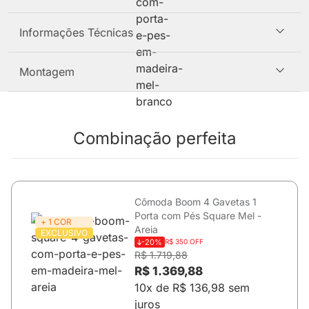
Informações Técnicas
Montagem
Combinação perfeita
Cômoda Boom 4 Gavetas 1
Porta com Pés Square Mel -
+ 1 COR
Areia
EXCLUSIVO
-20%
R$ 350 OFF
R$ 1.719,88
R$ 1.369,88
10x de R$ 136,98 sem
juros