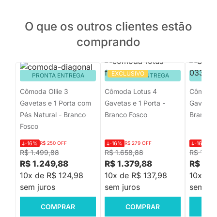
O que os outros clientes estão
comprando
EXCLUSIVO
PRONTA ENTREGA
PRONTA ENTREGA
PRON
Cômoda Ollie 3
Cômoda Lotus 4
Cômoda 
Gavetas e 1 Porta com
Gavetas e 1 Porta -
Gavetas 
Pés Natural - Branco
Branco Fosco
Branco 
Fosco
-16%
R$ 250 OFF
-16%
R$ 279 OFF
-16%
R$
R$ 1.499,88
R$ 1.658,88
R$ 1.53
R$ 1.249,88
R$ 1.379,88
R$ 1.2
10x de R$ 124,98
10x de R$ 137,98
10x de 
sem juros
sem juros
sem jur
COMPRAR
COMPRAR
C