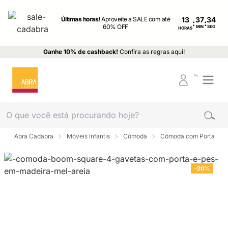
Últimas horas!
Aproveite a SALE com até
13
:
:
60% OFF
MIN
SEG
HORAS
Ganhe 10% de cashback!
Confira as regras aqui!
Abra Cadabra
Móveis Infantis
Cômoda
Cômoda com Porta
-20%