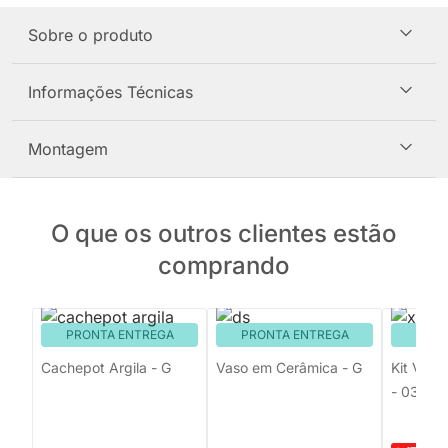
Sobre o produto
Informações Técnicas
Montagem
O que os outros clientes estão
comprando
PRONTA ENTREGA
PRONTA ENTREGA
PRON
Cachepot Argila - G
Vaso em Cerâmica - G
Kit Vas
- 03 uni