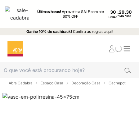
Últimas horas!
Aproveite a SALE com até
30
:
:
60% OFF
MIN
SEG
HORAS
Ganhe 10% de cashback!
Confira as regras aqui!
Abra Cadabra
Espaço Casa
Decoração Casa
Cachepot