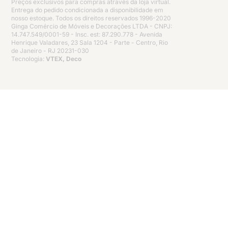
Preços exclusivos para compras através da loja virtual.
Entrega do pedido condicionada a disponibilidade em
nosso estoque. Todos os direitos reservados 1996-2020
Ginga Comércio de Móveis e Decorações LTDA - CNPJ:
14.747.549/0001-59 - Insc. est: 87.290.778 - Avenida
Henrique Valadares, 23 Sala 1204 - Parte - Centro, Rio
de Janeiro - RJ 20231-030
Tecnologia:
VTEX, Deco