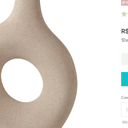
pro
R$
10x
Con
NÃO 