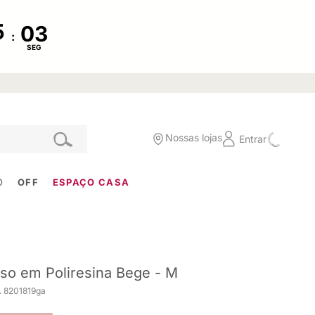
:
SEG
Nossas lojas
Entrar
O
OFF
ESPAÇO CASA
so em Poliresina Bege - M
. 8201819ga