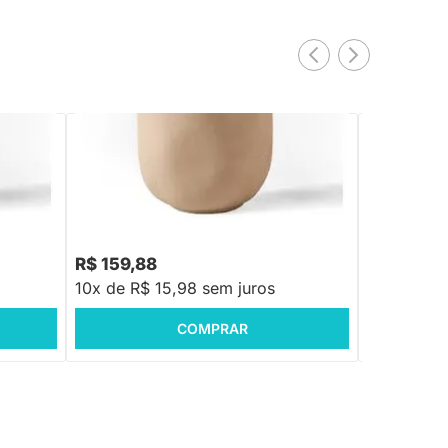
PRONTA ENTREGA
Cachepot Argila - G
Vaso em Cer
Areia - 24x
R$ 159,88
R$ 169,8
10x de R$ 15,98 sem juros
10x de R$ 
COMPRAR