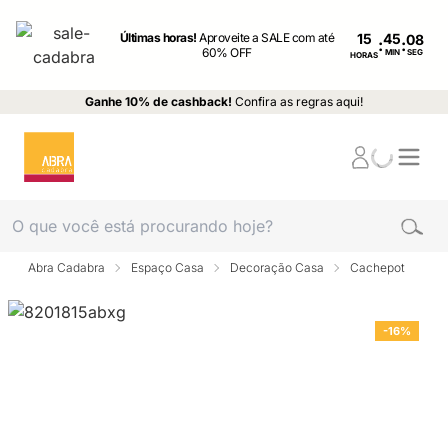
Últimas horas!
Aproveite a SALE com até
15
:
:
60% OFF
MIN
SEG
HORAS
Ganhe 10% de cashback!
Confira as regras aqui!
Abra Cadabra
Espaço Casa
Decoração Casa
Cachepot
-16%