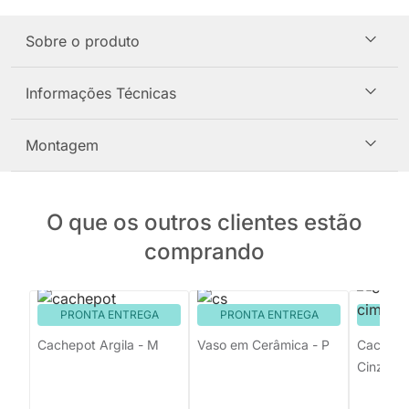
Sobre o produto
Informações Técnicas
Montagem
O que os outros clientes estão
comprando
PRONTA ENTREGA
PRONTA ENTREGA
PRON
Cachepot Argila - M
Vaso em Cerâmica - P
Cachepo
Cinza -