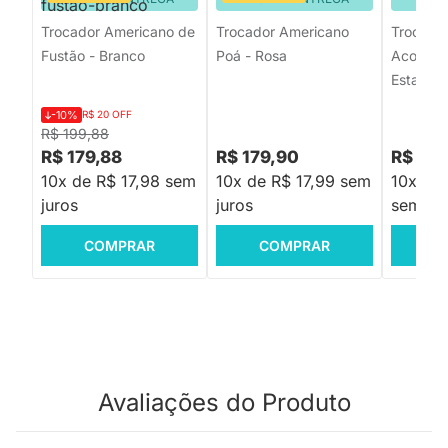
Trocador Americano de
Trocador Americano
Trocador
Fustão - Branco
Poá - Rosa
Acolcho
Estamp
-10%
R$ 20 OFF
R$ 199,88
R$ 179,88
R$ 179,90
R$ 24
10x de R$ 17,98 sem
10x de R$ 17,99 sem
10x de
juros
juros
sem jur
COMPRAR
COMPRAR
C
Avaliações do Produto