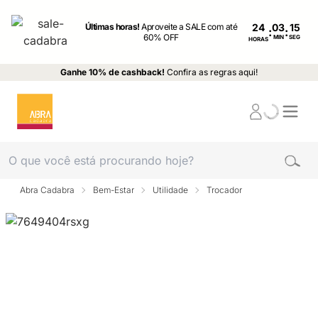
Últimas horas!
Aproveite a SALE com até
24
:
:
60% OFF
MIN
SEG
HORAS
Ganhe 10% de cashback!
Confira as regras aqui!
Abra Cadabra
Bem-Estar
Utilidade
Trocador