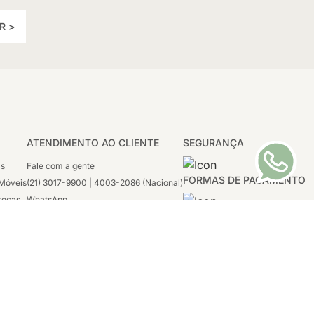
R >
ATENDIMENTO AO CLIENTE
SEGURANÇA
as
Fale com a gente
FORMAS DE PAGAMENTO
Móveis
(21) 3017-9900 | 4003-2086 (Nacional)
rocas
WhatsApp
 Boleto
(21) 97117-4398
sco
2ª a 6ª - 08h às 21h
tivas
Sábado: 08h às 12h (apenas WhatsApp)