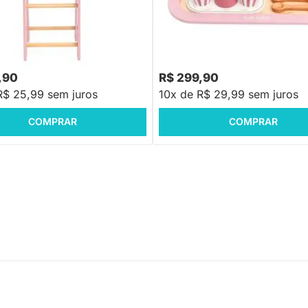
de Papá para Boneca - Rosa
8
R$ 359,90
-18%
Economize R$ 58
-16%
Economize R$ 60
,90
R$ 299,90
R$ 25,99 sem juros
10x de R$ 29,99 sem juros
COMPRAR
COMPRAR