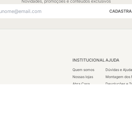
Novidades, promoções e conteúdos exclusivos
CADASTRA
INSTITUCIONAL
AJUDA
Quem somos
Dúvidas e Ajud
Nossas lojas
Montagem dos 
Abra Casa
Devoluções e T
Cashback
Segunda Via de
Nossas Campanhas
Trabalhe Cono
Vendas Corpora