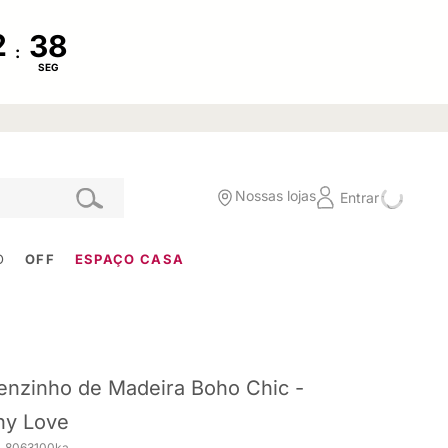
:
SEG
Nossas lojas
Entrar
O
OFF
ESPAÇO CASA
enzinho de Madeira Boho Chic -
ny Love
. 8063100ka