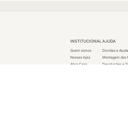
INSTITUCIONAL
AJUDA
Quem somos
Dúvidas e Ajud
Nossas lojas
Montagem dos 
Abra Casa
Devoluções e T
Cashback
Segunda Via de
Nossas Campanhas
Trabalhe Cono
Vendas Corpora
ondicionada a disponibilidade em nosso estoque. Todos os direitos reservados 
sc. est: 87.290.778 - Avenida Henrique Valadares, 23 Sala 1204 - Parte - Cen