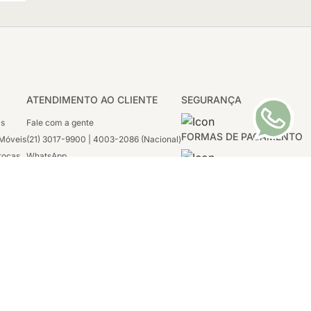
ATENDIMENTO AO CLIENTE
SEGURANÇA
as
Fale com a gente
FORMAS DE PAGAMENTO
Móveis
(21) 3017-9900 | 4003-2086 (Nacional)
rocas
WhatsApp
 Boleto
(21) 97117-4398
sco
2ª a 6ª - 08h às 21h
tivas
Sábado: 08h às 12h (apenas WhatsApp)
1996-2020
tro, Rio de
Tecnologia:
VTEX, Deco