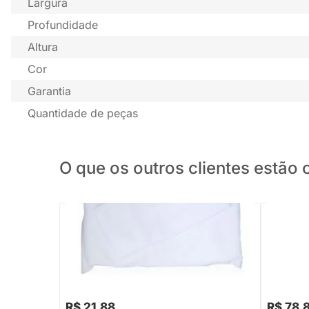
Largura
Profundidade
Altura
Cor
Garantia
Quantidade de peças
O que os outros clientes estã
PRONTA ENTREGA
Travesseiro para Bebê Anti Sufocante
Naninha 
para Carrinho
R$ 21,88
R$ 78,