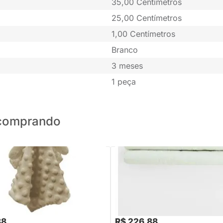
35,00 Centímetros
25,00 Centímetros
1,00 Centímetros
Branco
3 meses
1 peça
o comprando
PRONTA ENTREGA
PRONTA ENTREGA
Laço Bebe Leão
Par de Rolo Lateral - Universo
88
R$ 226,88