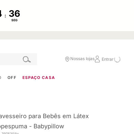
:
SEG
Nossas lojas
Entrar
O
OFF
ESPAÇO CASA
avesseiro para Bebês em Látex
pespuma - Babypillow
. 7975201la