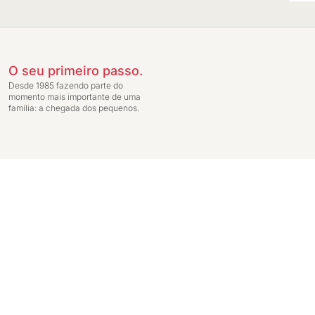
O seu primeiro passo.
Desde 1985 fazendo parte do
momento mais importante de uma
família: a chegada dos pequenos.
Preços exclusivos para compras através da loja virtual. Entrega do pedido c
Ginga Comércio de Móveis e Decorações LTDA - CNPJ: 14.747.549/0001-59 - In