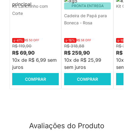
Kit Lanchinho com
PRONTA ENTREGA
Kit Chá 
Corte
Cadeira de Papá para
Boneca - Rosa
-41%
R$ 50 OFF
-18%
R$ 58 OFF
-16%
R$
R$ 119,90
R$ 318,88
R$ 359,
R$ 69,90
R$ 259,90
R$ 29
10x de R$ 6,99 sem
10x de R$ 25,99
10x de
juros
sem juros
sem jur
COMPRAR
COMPRAR
C
Avaliações do Produto