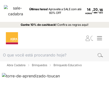
Últimas horas!
Aproveite a SALE com até
14
:
:
60% OFF
MIN
SEG
HORAS
Ganhe 10% de cashback!
Confira as regras aqui!
Abra Cadabra
Brinquedos
Brinquedo Educativo