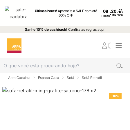
Últimas horas!
Aproveite a SALE com até
08
:
:
60% OFF
MIN
SEG
HORAS
Ganhe 10% de cashback!
Confira as regras aqui!
Abra Cadabra
Espaço Casa
Sofá
Sofá Retrátil
-16%