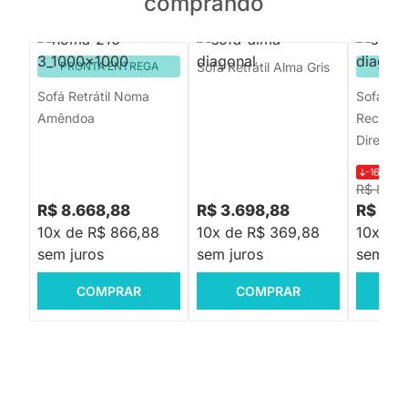
comprando
PRONTA ENTREGA
Sofá Retrátil Alma Gris
PRON
Sofá Retrátil Noma
Sofá Man
Amêndoa
Reclináv
Direito 
-16%
R$ 
R$ 8.26
R$ 8.668,88
R$ 3.698,88
R$ 6.8
10x de R$ 866,88
10x de R$ 369,88
10x de
sem juros
sem juros
sem jur
COMPRAR
COMPRAR
C