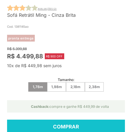
AVALIAÇÕES (2)
Sofá Retrátil Ming - Cinza Brita
Cod. 1381145ao
pronta entrega
R$ 5.399,88
R$ 4.499,88
R$ 900 OFF
10x de R$ 449,98 sem juros
Tamanho:
1,78m
1,98m
2,18m
2,38m
Cashback:
compre e ganhe R$ 449,99 de volta
COMPRAR