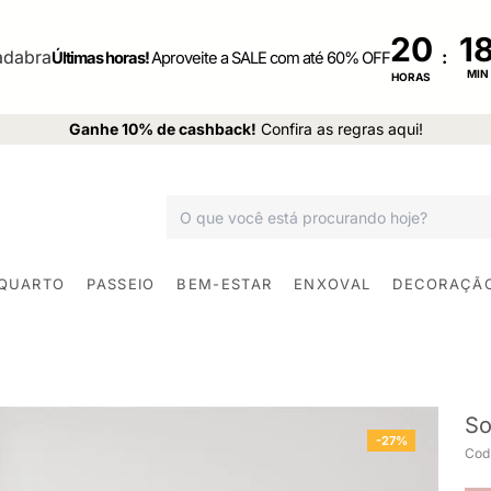
20
:
Últimas horas!
Aproveite a SALE com até 60% OFF
MIN
HORAS
Ganhe 10% de cashback!
Confira as regras aqui!
 QUARTO
PASSEIO
BEM-ESTAR
ENXOVAL
DECORAÇÃ
So
-27%
Cod