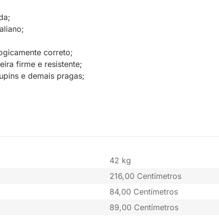
da;
aliano;
ogicamente correto;
a firme e resistente;
upins e demais pragas;
42 kg
216,00 Centímetros
84,00 Centímetros
89,00 Centímetros