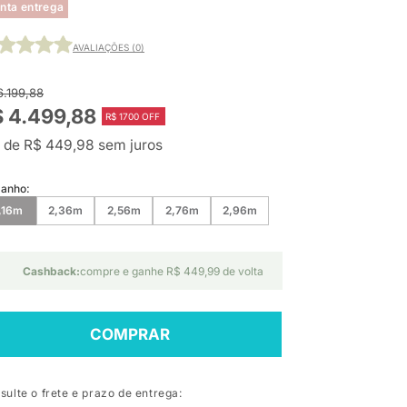
nta entrega
AVALIAÇÕES (0)
6.199,88
 4.499,88
R$ 1700 OFF
 de R$ 449,98 sem juros
anho:
,16m
2,36m
2,56m
2,76m
2,96m
Cashback:
compre e ganhe R$ 449,99 de volta
COMPRAR
sulte o frete e prazo de entrega: