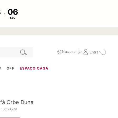
:
SEG
Nossas lojas
Entrar
O
OFF
ESPAÇO CASA
fá Orbe Duna
. 1381242aa