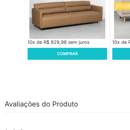
EXCLUS
PRONTA ENTREGA
Sofá Gir
Sofá Juan Estonado Castanho
R$ 8.299,88
R$ 4.5
10x de R$ 829,98 sem juros
10x de 
COMPRAR
Avaliações do Produto