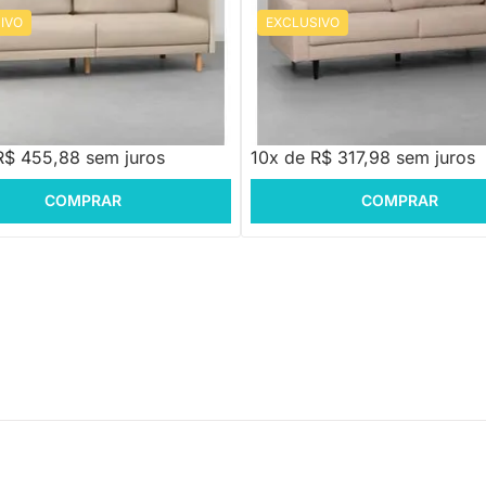
IVO
EXCLUSIVO
o PU Touch Cappucino
PRONTA ENTREGA
Sofá Noah Argila - Botonê
R$ 3.857,88
-17%
Economize R$ 678
58,88
R$ 3.179,88
R$ 455,88 sem juros
10x de R$ 317,98 sem juros
COMPRAR
COMPRAR