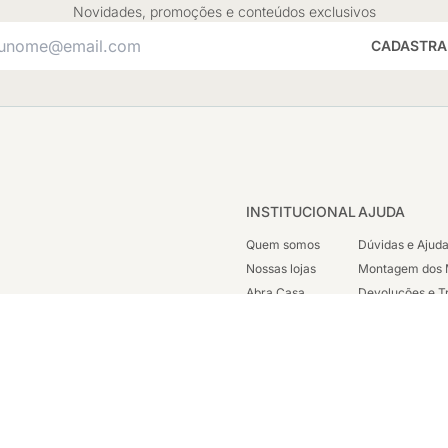
Novidades, promoções e conteúdos exclusivos
CADASTRA
INSTITUCIONAL
AJUDA
Quem somos
Dúvidas e Ajud
Nossas lojas
Montagem dos 
Abra Casa
Devoluções e T
Cashback
Segunda Via de
Nossas Campanhas
Trabalhe Cono
Vendas Corpora