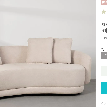
pro
R$ 
R$
10x
Tam
2
Con