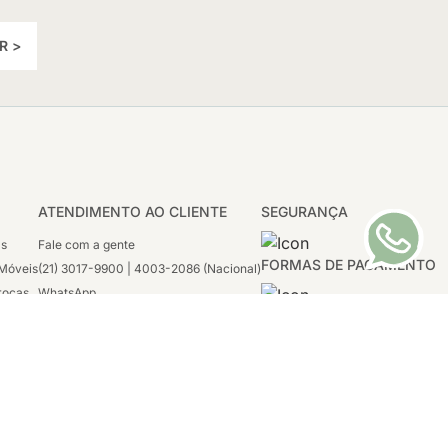
R >
ATENDIMENTO AO CLIENTE
SEGURANÇA
as
Fale com a gente
FORMAS DE PAGAMENTO
Móveis
(21) 3017-9900 | 4003-2086 (Nacional)
rocas
WhatsApp
 Boleto
(21) 97117-4398
sco
2ª a 6ª - 08h às 21h
tivas
Sábado: 08h às 12h (apenas WhatsApp)