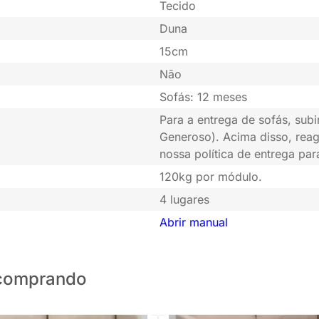
Tecido
Duna
15cm
Não
Sofás: 12 meses
Para a entrega de sofás, subi
Generoso). Acima disso, rea
nossa política de entrega pa
120kg por módulo.
4 lugares
Abrir manual
o comprando