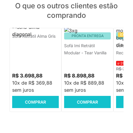
O que os outros clientes estão
comprando
EXCLU
Sofá Retrátil Alma Gris
PRONTA ENTREGA
PRON
Sofá Imi Retrátil
Sofá Man
Modular - Tear Vanilla
Reclináv
-20%
R$
R$ 7.30
R$ 3.698,88
R$ 8.898,88
R$ 5.7
10x de R$ 369,88
10x de R$ 889,88
10x de
sem juros
sem juros
sem jur
COMPRAR
COMPRAR
C