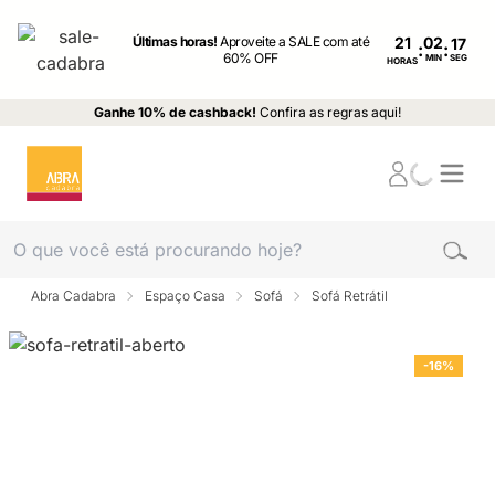
Últimas horas!
Aproveite a SALE com até
21
:
:
60% OFF
MIN
SEG
HORAS
Ganhe 10% de cashback!
Confira as regras aqui!
Abra Cadabra
Espaço Casa
Sofá
Sofá Retrátil
-16%