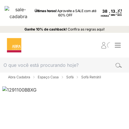
Últimas horas!
Aproveite a SALE com até
38
:
:
60% OFF
MIN
SEG
HORAS
Ganhe 10% de cashback!
Confira as regras aqui!
Abra Cadabra
Espaço Casa
Sofá
Sofá Retrátil