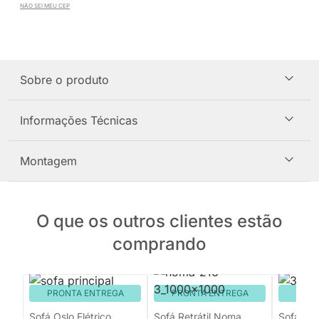
NÃO SEI MEU CEP
Sobre o produto
Informações Técnicas
Montagem
O que os outros clientes estão
comprando
PRONTA ENTREGA
PRONTA ENTREGA
PRON
Sofá Oslo Elétrico
Sofá Retrátil Noma
Sofá Imi 