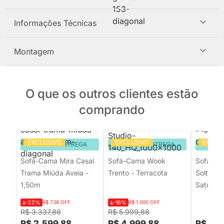
Informações Técnicas
Montagem
O que os outros clientes estão
comprando
EXCLUSIVO
EXCLUSIVO
EXCLU
PRONTA ENTREGA
PRONTA ENTREGA
PRON
Sofá-Cama Mira Casal
Sofá-Cama Wook
Sofá-Ca
Trama Miúda Aveia -
Trento - Terracota
Solteiro
1,50m
Saturno
-22%
R$ 738 OFF
-16%
R$ 1.000 OFF
R$ 3.337,88
R$ 5.999,88
R$ 2.599,88
R$ 4.999,88
R$ 2.1