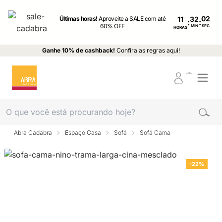
Últimas horas!
Aproveite a SALE com até
11
:
:
60% OFF
MIN
SEG
HORAS
Ganhe 10% de cashback!
Confira as regras aqui!
Abra Cadabra
Espaço Casa
Sofá
Sofá Cama
-22%